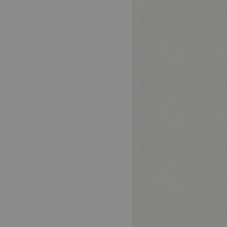
Nordrhein-
Eingriffe am
32756
Detmold
Westfalen
Organsystem
Ösophagus
Komplexe
Eingriffe am
87439
Kempten (Allgäu)
Bayern
Organsystem
Ösophagus
Komplexe
2 -
Eingriffe am
60488
Frankfurt am Main
Hessen
Organsystem
Ösophagus
Komplexe
Nordrhein-
Eingriffe am
33
47169
Duisburg
Westfalen
Organsystem
Ösophagus