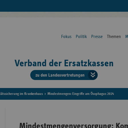
Fokus
Politik
Presse
Themen
M
Verband der Ersatzkassen
zu den Landesvertretungen
Verban
der
tätssicherung im Krankenhaus
Mindestmengen: Eingriffe am Ösophagus 2024
Ersatzk
vd
Mindestmengenversorgung: Komp
Bundes