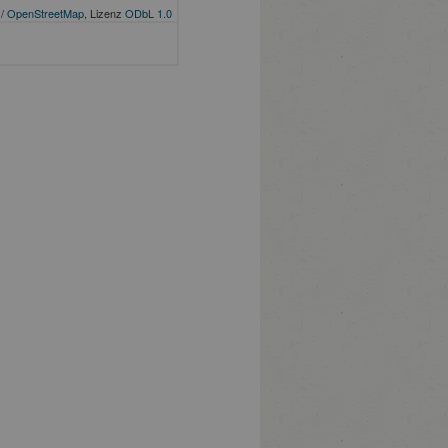
/
OpenStreetMap
, Lizenz
ODbL 1.0
PLZ
Ort
Bundesland
Mindestmen
Komplexe
Mecklenburg-
Eingriffe am
18059
Rostock
Vorpommern
Organsystem
Ösophagus
Komplexe
Rheinland-
Eingriffe am
 33
67346
Speyer
Pfalz
Organsystem
Ösophagus
Komplexe
Eingriffe am