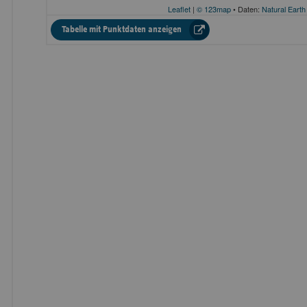
Leaflet
|
© 123map
• Daten:
Natural Earth
(öffnet
Tabelle mit Punktdaten anzeigen
Punktdaten der Karte
Overlay)
Jahr
Standort
Strasse
2024
Klinikum Südstadt Rostock
Südring 81
Diakonissen-Stiftungs-
2024
Paul-Egell-Straße
Krankenhaus Speyer
Englschalkinger