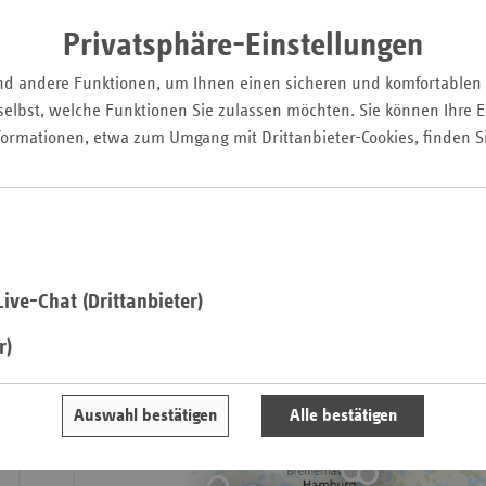
Pfal
Stammzellen
Privatsphäre-Einstellungen
Saarla
Knie
nd andere Funktionen, um Ihnen einen sicheren und komfortablen
Früh- und Reifgeborene < 1.250 g
Sachse
elbst, welche Funktionen Sie zulassen möchten. Sie können Ihre Ei
Brustkrebs
Sachse
formationen, etwa zum Umgang mit Drittanbieter-Cookies, finden S
Anhal
Lungenkarzinom
Schles
Holst
Der Verband der Ersatzkassen e. V. (vdek) gibt im Folgenden 
Thürin
Kliniken, die im Jahr 2024 komplexe Eingriffe am Organsyst
durchführen durften.
ive-Chat (Drittanbieter)
Es gilt eine
Mindestmenge
von 26 Eingriffen pro Jahr und Kr
r)
+
−
Auswahl bestätigen
Alle bestätigen