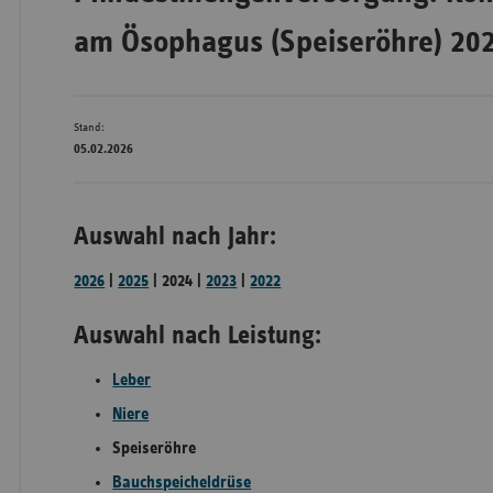
am Ösophagus (Speiseröhre) 20
Bad
Württe
Stand:
Bayern
05.02.2026
Berlin
Breme
Auswahl nach Jahr:
Hambu
2026
|
2025
| 2024 |
2023
|
2022
Hessen
Meckle
Auswahl nach Leistung:
Vorpo
Leber
Nieder
Niere
Nordrh
Westfa
Speiseröhre
Bauchspeicheldrüse
Rheinl