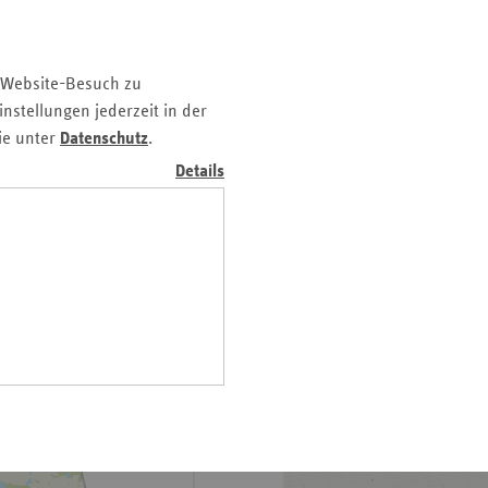
z
nd
 Website-Besuch zu
n
nstellungen jederzeit in der
n-
ie unter
Datenschutz
.
t
Details
wig-
ein
einen Überblick über alle
gen
em Ösophagus (Speiseröhre)
ankenhausstandort.