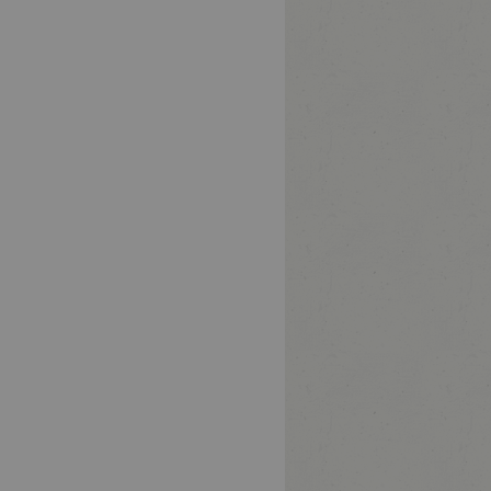
81925
München
Bayern
Organsystem
Ösophagus
Komplexe
f-
Eingriffe am
81737
München
Bayern
Organsystem
Ösophagus
Komplexe
Eingriffe am
 2
91054
Erlangen
Bayern
Organsystem
Ösophagus
Komplexe
Nordrhein-
Eingriffe am
42653
Solingen
Westfalen
Organsystem
Ösophagus
Komplexe