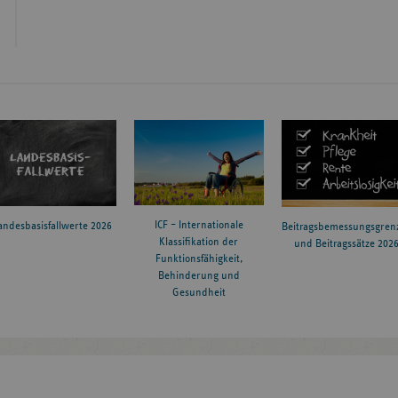
Universitätsklinikum des
2024
Kirrberger Straß
Saarlandes Homburg
2024
Pius-Hospital Georgstr. 12
Georgstraße 12
ICF – Internationale
andesbasisfallwerte 2026
Beitragsbemessungsgren
Klassifikation der
und Beitragssätze 202
2024
Kliniken Böblingen
Bunsenstraße 12
Funktionsfähigkeit,
Behinderung und
Gesundheit
Prof.-Ernst-Nath
2024
Klinikum Nürnberg Nord
Straße 1