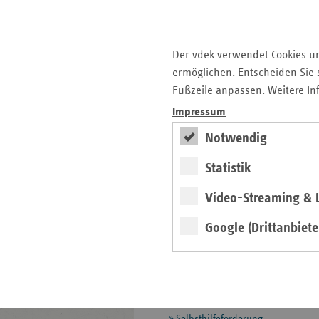
Landesbasisfallwerte
Psych-Entgeltsystem (PEPP)
Qualitätssicherung im
Der vdek verwendet Cookies u
Krankenhaus
ermöglichen. Entscheiden Sie s
Glossar zur
Fußzeile anpassen. Weitere In
Krankenhausversorgung
Impressum
Leistungen
Notwendig
Manipulationsabwehr
Statistik
MD-Datenaustausch
Video-Streaming & L
Mitgliedschafts- und
Beitragsrecht
Google (Drittanbiete
Pflegeversicherung
Prävention und
Gesundheitsförderung
Selbsthilfeförderung