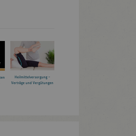
Komplexe
Eingriffe am
e 100
66424
Homburg
Saarland
Organsystem
Ösophagus
Komplexe
Eingriffe am
26121
Oldenburg (Oldb)
Niedersachsen
Organsystem
Ösophagus
Komplexe
Heilmittelversorgung –
zen
Baden-
Eingriffe am
Verträge und Vergütungen
6
0
71032
Böblingen
Württemberg
Organsystem
Ösophagus
Komplexe
an-
Eingriffe am
90419
Nürnberg
Bayern
Organsystem
Ösophagus