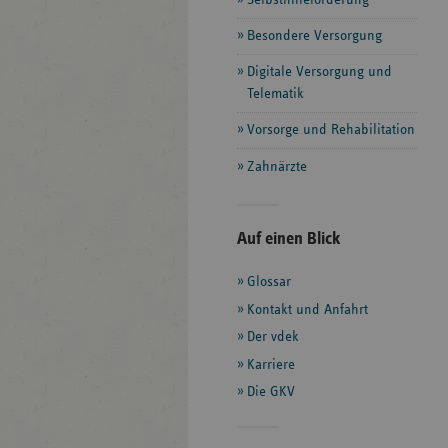
Besondere Versorgung
Digitale Versorgung und
Telematik
Vorsorge und Rehabilitation
Zahnärzte
Seitenleiste
Auf einen Blick
mit
Glossar
weiteren
Informationen
Kontakt und Anfahrt
Der vdek
Karriere
Die GKV