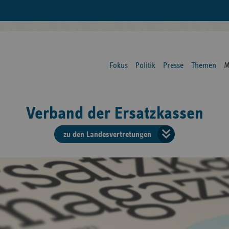
Fokus
Politik
Presse
Themen
M
Verband der Ersatzkassen
zu den Landesvertretungen
Verban
der
Ersatzk
vd
Bundes