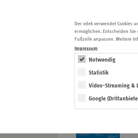
Krankenhauslandschaft
5. Ausgabe 2025: Zukunft
der Gesundheitskompetenz
Der vdek verwendet Cookies u
ermöglichen. Entscheiden Sie s
Archiv
Fußzeile anpassen. Weitere In
Jahresverzeichnisse
Impressum
Impressum Magazin
Notwendig
Statistik
Seitenleiste
Basisdaten 2025/26
Video-Streaming & L
mit
erschienen
weiteren
Google (Drittanbiete
Broschüre
Informationen