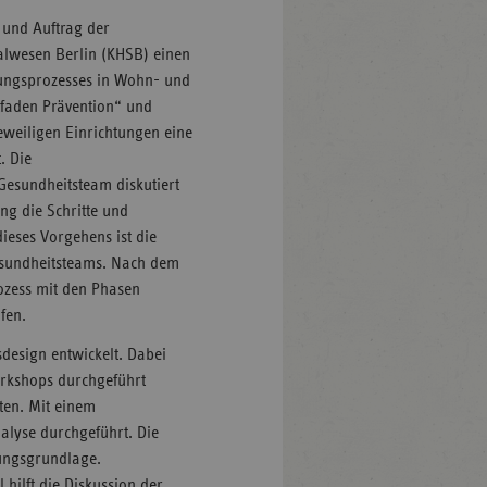
 und Auftrag der
ialwesen Berlin (KHSB) einen
ungsprozesses in Wohn- und
faden Prävention“ und
jeweiligen Einrichtungen eine
. Die
Gesundheitsteam diskutiert
ng die Schritte und
eses Vorgehens ist die
esundheitsteams. Nach dem
ozess mit den Phasen
fen.
sdesign entwickelt. Dabei
rkshops durchgeführt
lten. Mit einem
alyse durchgeführt. Die
nungsgrundlage.
 hilft die Diskussion der