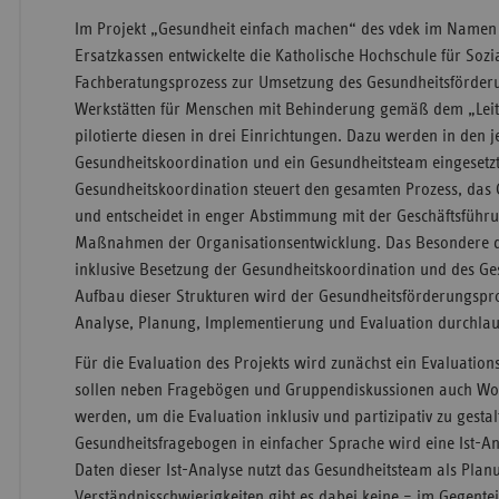
Im Projekt „Gesundheit einfach machen“ des vdek im Namen
Ersatzkassen entwickelte die Katholische Hochschule für Soz
Fachberatungsprozess zur Umsetzung des Gesundheitsförder
Werkstätten für Menschen mit Behinderung gemäß dem „Leit
pilotierte diesen in drei Einrichtungen. Dazu werden in den 
Gesundheitskoordination und ein Gesundheitsteam eingesetzt
Gesundheitskoordination steuert den gesamten Prozess, das 
und entscheidet in enger Abstimmung mit der Geschäftsführu
Maßnahmen der Organisationsentwicklung. Das Besondere di
inklusive Besetzung der Gesundheitskoordination und des G
Aufbau dieser Strukturen wird der Gesundheitsförderungspr
Analyse, Planung, Implementierung und Evaluation durchlau
Für die Evaluation des Projekts wird zunächst ein Evaluation
sollen neben Fragebögen und Gruppendiskussionen auch Wo
werden, um die Evaluation inklusiv und partizipativ zu gesta
Gesundheitsfragebogen in einfacher Sprache wird eine Ist-An
Daten dieser Ist-Analyse nutzt das Gesundheitsteam als Pla
Verständnisschwierigkeiten gibt es dabei keine – im Gegenteil