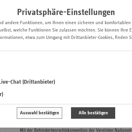
durch eine Evaluation – unter aktiver Beteiligung von Men
Pfal
Privatsphäre-Einstellungen
Saarla
nd andere Funktionen, um Ihnen einen sicheren und komfortablen
Sachse
elbst, welche Funktionen Sie zulassen möchten. Sie können Ihre Ei
Sachse
formationen, etwa zum Umgang mit Drittanbieter-Cookies, finden S
Anhal
Schles
Holst
Thürin
ive-Chat (Drittanbieter)
r)
Auswahl bestätigen
Alle bestätigen
Mit der Behindertenrechtskonvention der Vereinten Nationen