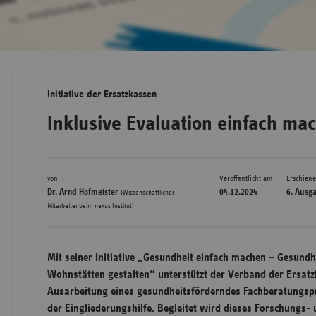
Bad
Württe
Bayern
Initiative der Ersatzkassen
Berlin
Inklusive Evaluation einfach ma
Breme
Hambu
von
Veröffentlicht am
Erschien
Hessen
Dr. Arnd Hofmeister
04.12.2024
6. Ausg
(Wissenschaftlicher
Meckle
Mitarbeiter beim nexus Institut)
Vorpo
Nieder
Mit seiner Initiative „Gesundheit einfach machen – Gesund
Nordrh
Wohnstätten gestalten“ unterstützt der Verband der Ersatzk
Westfa
Ausarbeitung eines gesundheitsförderndes Fachberatungspr
der Eingliederungshilfe. Begleitet wird dieses Forschungs-
Rheinl