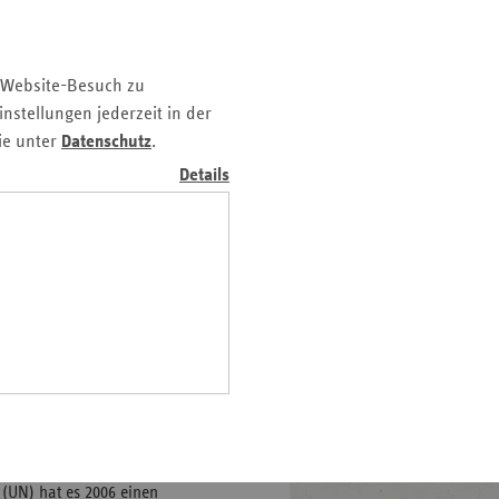
schen mit Behinderung.
z
nd
 Website-Besuch zu
n
nstellungen jederzeit in der
n-
ie unter
Datenschutz
.
t
Details
wig-
ein
gen
 (UN) hat es 2006 einen