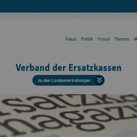
Fokus
Politik
Presse
Themen
M
Verband der Ersatzkassen
zu den Landesvertretungen
Verban
der
Ersatzk
vd
Bundes