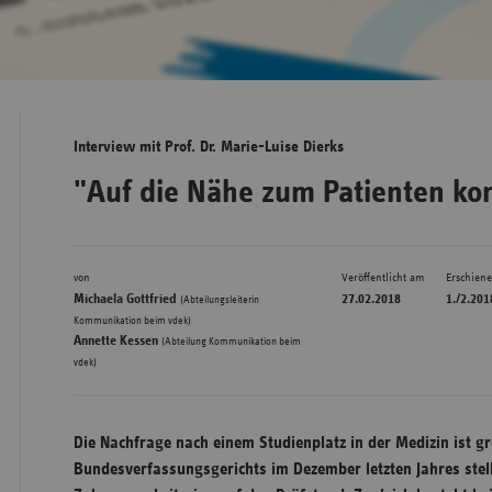
Bad
Württe
Bayern
Interview mit Prof. Dr. Marie-Luise Dierks
Berlin
"Auf die Nähe zum Patienten ko
Breme
Hambu
von
Veröffentlicht am
Erschien
Hessen
Michaela Gottfried
27.02.2018
1./2.201
(Abteilungsleiterin
Meckle
,
Kommunikation beim vdek)
Annette Kessen
(Abteilung Kommunikation beim
Vorpo
vdek)
Nieder
Nordrh
Die Nachfrage nach einem Studienplatz in der Medizin ist gr
Westfa
Bundesverfassungsgerichts im Dezember letzten Jahres stell
Rheinl