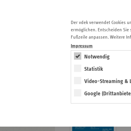
Krankenhauslandschaft
5. Ausgabe 2025: Zukunft
der Gesundheitskompetenz
Der vdek verwendet Cookies u
ermöglichen. Entscheiden Sie s
Archiv
Fußzeile anpassen. Weitere In
Jahresverzeichnisse
Impressum
Impressum Magazin
Notwendig
Statistik
Seitenleiste
Basisdaten 2025/26
Video-Streaming & L
mit
erschienen
weiteren
Google (Drittanbiete
Broschüre
Informationen