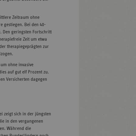
ittlere Zeitraum ohne
e gestiegen. Bei den 40-
 Den geringsten Fortschritt
herapiefreie Zeit um etwa
der therapiegeprägten zur
lzogen.
raum ohne invasive
s auf gut elf Prozent zu.
eien Versicherten dagegen
 zeigt sich in der jüngsten
 die in den vergangenen
den. Während die
tlichen Bundesländern noch