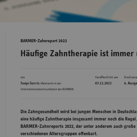
Bad
Württe
Bayern
BARMER-Zahnreport 2022
Berlin
Häufige Zahntherapie ist immer 
Breme
Hambu
von
Veröffentlicht am
Erschien
Hessen
Sonja Gurris
07.12.2022
6. Ausg
(Referentin in der
Meckle
Unternehmenskommunikation der BARMER)
Vorpo
Nieder
Die Zahngesundheit wird bei jungen Menschen in Deutschla
Nordrh
eine häufige Zahntherapie insgesamt immer noch die Regel. 
Westfa
BARMER-Zahnreports 2022, der unter anderem auch große U
verschiedenen Altersgruppen offenbart.
Rheinl