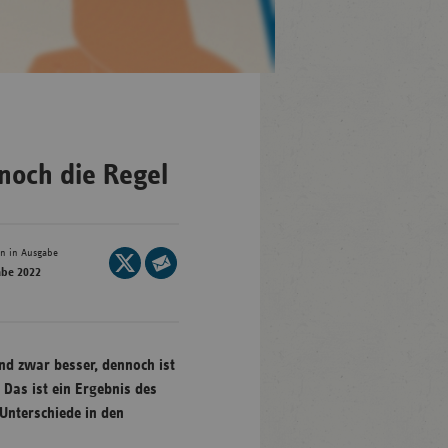
en-
mberg
/Brandenburg
noch die Regel
n
rg
en in Ausgabe
Seite
abe 2022
auf
Seite
nburg-
X
per
mmern
teilen
E-
sachsen
Mail
nd zwar besser, dennoch ist
ein-
teilen
Das ist ein Ergebnis des
len
nterschiede in den
and-