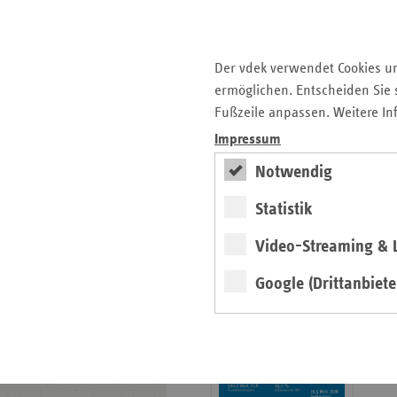
Krankenhauslandschaft
5. Ausgabe 2025: Zukunft
der Gesundheitskompetenz
Der vdek verwendet Cookies u
ermöglichen. Entscheiden Sie s
Archiv
Fußzeile anpassen. Weitere In
Jahresverzeichnisse
Impressum
Impressum Magazin
Notwendig
Statistik
Seitenleiste
Basisdaten 2025/26
Video-Streaming & L
mit
erschienen
weiteren
Google (Drittanbiete
Broschüre
Informationen