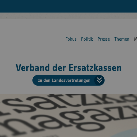
Fokus
Politik
Presse
Themen
M
Verband der Ersatzkassen
zu den Landesvertretungen
Verban
der
Ersatzk
vd
Bundes