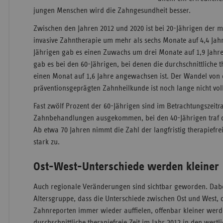
jungen Menschen wird die Zahngesundheit besser.
Zwischen den Jahren 2012 und 2020 ist bei 20-Jährigen der m
invasive Zahntherapie um mehr als sechs Monate auf 4,4 Jahr
Jährigen gab es einen Zuwachs um drei Monate auf 1,9 Jahre.
gab es bei den 60-Jährigen, bei denen die durchschnittliche t
einen Monat auf 1,6 Jahre angewachsen ist. Der Wandel von 
präventionsgeprägten Zahnheilkunde ist noch lange nicht vol
Fast zwölf Prozent der 60-Jährigen sind im Betrachtungszeit
Zahnbehandlungen ausgekommen, bei den 40-Jährigen traf die
Ab etwa 70 Jahren nimmt die Zahl der langfristig therapiefr
stark zu.
Ost-West-Unterschiede werden kleiner
Auch regionale Veränderungen sind sichtbar geworden. Dabei
Altersgruppe, dass die Unterschiede zwischen Ost und West,
Zahnreporten immer wieder auffielen, offenbar kleiner wer
durchschnittliche therapiefreie Zeit im Jahr 2012 in den wes