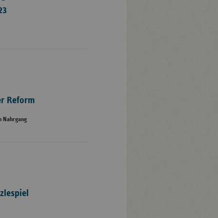
23
er Reform
en Nahrgang
zlespiel