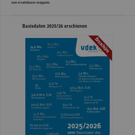
von ersatzkasse magazin.
Seitennavigation
Seitenleiste
Basisdaten 2025/26 erschienen
mit
Broschüre
weiteren
Informationen