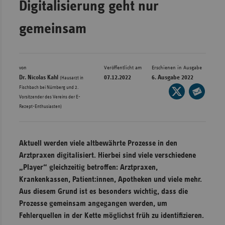
Digitalisierung geht nur
Bad
Württe
gemeinsam
Bayern
Berlin
Breme
von
Veröffentlicht am
Erschienen in Ausgabe
Dr. Nicolas Kahl
07.12.2022
6. Ausgabe 2022
(Hausarzt in
Hambu
Fischbach bei Nürnberg und 2.
Seite
Vorsitzender des Vereins der E-
auf
Hessen
Seite
Rezept-Enthusiasten)
X
per
Meckle
teilen
E-
Vorpo
Mail
Aktuell werden viele altbewährte Prozesse in den
Nieder
teilen
Arztpraxen digitalisiert. Hierbei sind viele verschiedene
Nordrh
„Player“ gleichzeitig betroffen: Arztpraxen,
Westfa
Krankenkassen, Patient:innen, Apotheken und viele mehr.
Aus diesem Grund ist es besonders wichtig, dass die
Rheinl
Prozesse gemeinsam angegangen werden, um
Pfal
Fehlerquellen in der Kette möglichst früh zu identifizieren.
Saarla