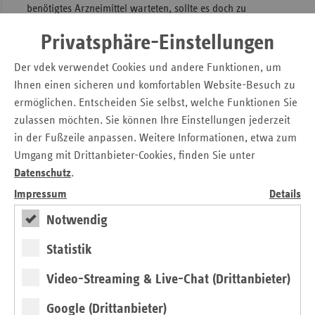
benötigtes Arzneimittel warteten, sollte es doch zu
technischen Problemen kommen. Nach nur zwei Tagen
Privatsphäre-Einstellungen
waren wir aber vom Prozess so überzeugt, dass wir
komplett auf das E-Rezept umgestellt haben, um nicht
Der vdek verwendet Cookies und andere Funktionen, um
beide Prozesse parallel laufen zu lassen.
Ihnen einen sicheren und komfortablen Website-Besuch zu
ermöglichen. Entscheiden Sie selbst, welche Funktionen Sie
Das E-Rezept ist erst der Anfang
zulassen möchten. Sie können Ihre Einstellungen jederzeit
in der Fußzeile anpassen. Weitere Informationen, etwa zum
Die Patient:innen haben die E-Rezepte nach kurzer
Umgang mit Drittanbieter-Cookies, finden Sie unter
Erklärung problemlos angenommen. Auch die App wird
Datenschutz
.
von vielen Patient:innen recht schnell heruntergeladen.
Leider stellt sich die Anforderung der PIN im Alltag als
Impressum
Details
Hürde heraus, die die Patientenfreundlichkeit der App
Notwendig
stärker einschränkt, als wir uns dies wünschen würden.
Hier brauchen wir eine schnelle Vereinfachung.
Statistik
Das E-Rezept ist erst der Anfang. Die Digitalisierung des
Video-Streaming & Live-Chat (Drittanbieter)
Gesundheitswesens hat für uns Ärzt:innen große Vorteile in
der Ausübung unserer Arbeit. Wenn es möglich ist, dass
Google (Drittanbieter)