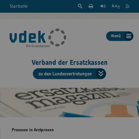
Suche
Seite
RSS
Startseite
Feed
einblenden
Drucken
abonni
Schrift
/
ausblenden
der
Menü
Seite
ändern
Verband der Ersatzkassen
zu den Landesvertretungen
Verband
der
Ersatzkass
vd
Bundes
Prozesse in Arztpraxen