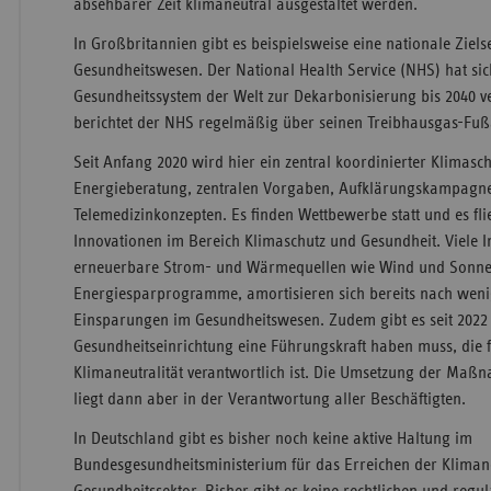
absehbarer Zeit klimaneutral ausgestaltet werden.
In Großbritannien gibt es beispielsweise eine nationale Ziel
Gesundheitswesen. Der National Health Service (NHS) hat sich
Gesundheitssystem der Welt zur Dekarbonisierung bis 2040 ver
berichtet der NHS regelmäßig über seinen Treibhausgas-Fu
Seit Anfang 2020 wird hier ein zentral koordinierter Klimasc
Energieberatung, zentralen Vorgaben, Aufklärungskampagne
Telemedizinkonzepten. Es finden Wettbewerbe statt und es fli
Innovationen im Bereich Klimaschutz und Gesundheit. Viele In
erneuerbare Strom- und Wärmequellen wie Wind und Sonne
Energiesparprogramme, amortisieren sich bereits nach weni
Einsparungen im Gesundheitswesen. Zudem gibt es seit 2022 
Gesundheitseinrichtung eine Führungskraft haben muss, die f
Klimaneutralität verantwortlich ist. Die Umsetzung der Maßn
liegt dann aber in der Verantwortung aller Beschäftigten.
In Deutschland gibt es bisher noch keine aktive Haltung im
Bundesgesundheitsministerium für das Erreichen der Klimane