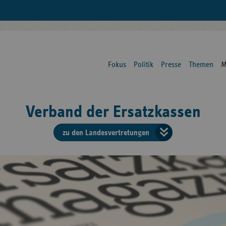
Fokus
Politik
Presse
Themen
M
Verband der Ersatzkassen
zu den Landesvertretungen
Verban
der
Ersatzk
vd
Bundes