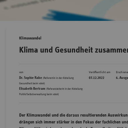
Bad
Württe
Bayern
Klimawandel
Berlin
Klima und Gesundheit zusamme
Breme
Hambu
von
Veröffentlicht am
Erschien
Hessen
Dr. Sophie Rabe
07.12.2022
6. Ausg
(Referentin in der Abteilung
Meckle
,
Gesundheit beim vdek)
Elisabeth Bertram
(Referatsleiterin in der Abteilung
Vorpo
Politik/Selbstverwaltung beim vdek)
Nieder
Nordrh
Der Klimawandel und die daraus resultierenden Auswirkun
Westfa
drängen sich immer stärker in den Fokus der fachlichen und
Rheinl