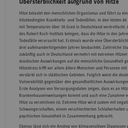
Übersterblichkeit aufgrund von Hitze
Hitze belastet den menschlichen Organismus und führt zu e
hitzebedingten Krankheits- und Todesfällen. In den letzten 60
mit Temperaturen über 30 Grad in Deutschland verdreifacht. 
des Robert Koch-Instituts belegen, dass die Hitze in den Jahre
Todesfälle verursacht hat. Erstmals wurde eine Übersterblich
drei aufeinanderfolgenden Jahren beobachtet. Zahlreiche St
zukünftig auch in Deutschland vermehrt mit extremen Hitzeere
drastischen Auswirkungen auf die menschliche Gesundheit g
Hitzestress trifft vor allem ältere Menschen und Personen m
verstärkt sich in städtischen Gebieten. Folglich weist die de
Vulnerabilität gegenüber den gesundheitlichen Auswirkunge
Erste Analysen von Versorgungsdaten zeigen, dass es an Hit
Krankenhauseinweisungen kommt und auch eine Zunahme vo
Hitze zu verzeichnen ist. Extreme Hitze wird zudem mit nega
Schwangerschaften, einem verschlechterten Schlafverhalten u
psychischen Gesundheit in Zusammenhang gebracht.
Ebenso lässt sich ein Anstieg von klimasensitiven Diagnosen