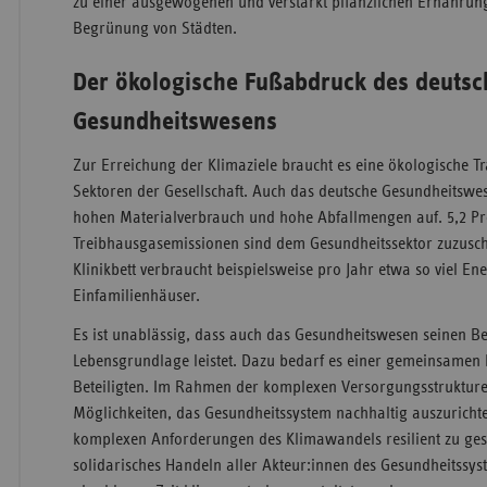
zu einer ausgewogenen und verstärkt pflanzlichen Ernährung
Begrünung von Städten.
Der ökologische Fußabdruck des deuts
Gesundheitswesens
Zur Erreichung der Klimaziele braucht es eine ökologische T
Sektoren der Gesellschaft. Auch das deutsche Gesundheitswes
hohen Materialverbrauch und hohe Abfallmengen auf. 5,2 Pr
Treibhausgasemissionen sind dem Gesundheitssektor zuzuschr
Klinikbett verbraucht beispielsweise pro Jahr etwa so viel Ene
Einfamilienhäuser.
Es ist unablässig, dass auch das Gesundheitswesen seinen Be
Lebensgrundlage leistet. Dazu bedarf es einer gemeinsamen 
Beteiligten. Im Rahmen der komplexen Versorgungsstrukturen
Möglichkeiten, das Gesundheitssystem nachhaltig auszurich
komplexen Anforderungen des Klimawandels resilient zu ges
solidarisches Handeln aller Akteur:innen des Gesundheitssys