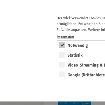
Krankenhauslandschaft
5. Ausgabe 2025: Zukunft
der Gesundheitskompetenz
Der vdek verwendet Cookies u
ermöglichen. Entscheiden Sie s
Archiv
Fußzeile anpassen. Weitere In
Jahresverzeichnisse
Impressum
Impressum Magazin
Notwendig
Statistik
Seitenleiste
Basisdaten 2025/26
Video-Streaming & L
mit
erschienen
weiteren
Google (Drittanbiete
Broschüre
Informationen