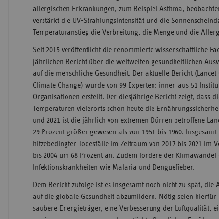
allergischen Erkrankungen, zum Beispiel Asthma, beobacht
verstärkt die UV-Strahlungsintensität und die Sonnenscheind
Temperaturanstieg die Verbreitung, die Menge und die Allerg
Seit 2015 veröffentlicht die renommierte wissenschaftliche Fac
jährlichen Bericht über die weltweiten gesundheitlichen A
auf die menschliche Gesundheit. Der aktuelle Bericht (Lanc
Climate Change) wurde von 99 Experten: innen aus 51 Instit
Organisationen erstellt. Der diesjährige Bericht zeigt, dass 
Temperaturen vielerorts schon heute die Ernährungssicherhe
und 2021 ist die jährlich von extremen Dürren betroffene La
29 Prozent größer gewesen als von 1951 bis 1960. Insgesamt 
hitzebedingter Todesfälle im Zeitraum von 2017 bis 2021 im V
bis 2004 um 68 Prozent an. Zudem fördere der Klimawandel 
Infektionskrankheiten wie Malaria und Denguefieber.
Dem Bericht zufolge ist es insgesamt noch nicht zu spät, di
auf die globale Gesundheit abzumildern. Nötig seien hierfür 
saubere Energieträger, eine Verbesserung der Luftqualität, 