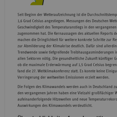
Seit Beginn der Wetteraufzeichnung ist die Durchschnittstem
1,6 Grad Celsius angestiegen. Messungen des Deutschen Wette
Geschwindigkeit des Temperaturanstiegs in den vergangenen 
zugenommen hat. Die Kernaussagen des aktuellen Reports de
machen die Dringlichkeit für weitere konkrete Schritte zur 
zur Abmilderung der Klimakrise deutlich. Dafür sind allerdin
Trendwende sowie tiefgreifende Treibhausgasminderungen i
allen Sektoren nötig. Die gesundheitliche Zukunft künftiger
ob die maximale Erderwärmung auf 1,5 Grad Celsius begren
fand die 27. Weltklimakonferenz statt. Es konnte keine Einigu
Verringerung der weltweiten Emissionen erzielt werden.
Die Folgen des Klimawandels werden auch in Deutschland 
den vergangenen Jahren haben eine Vielzahl großflächiger 
aufeinanderfolgende Hitzewellen und neue Temperaturrekord
Auswirkungen des Klimawandels verdeutlicht.