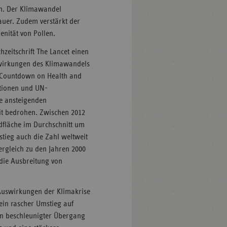
en. Der Klimawandel
auer. Zudem verstärkt der
enität von Pollen.
hzeitschrift The Lancet einen
uswirkungen des Klimawandels
et Countdown on Health and
utionen und UN-
die ansteigenden
it bedrohen. Zwischen 2012
ndfläche im Durchschnitt um
stieg auch die Zahl weltweit
ergleich zu den Jahren 2000
die Ausbreitung von
e Auswirkungen der Klimakrise
ein rascher Umstieg auf
ein beschleunigter Übergang