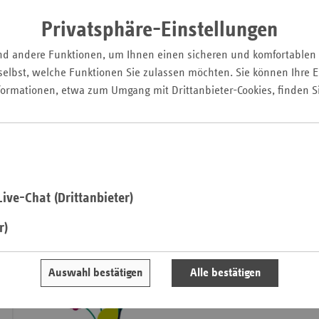
Klimapolitik wird zunehmend auch als Gesundheitspolitik b
Pfal
Gesellschaft, unsere Gesundheit und unsere Wirtschaft hän
Privatsphäre-Einstellungen
Saarla
Natur und einem stabilen Klima ab.
nd andere Funktionen, um Ihnen einen sicheren und komfortablen
Sachse
elbst, welche Funktionen Sie zulassen möchten. Sie können Ihre Ei
Sachse
formationen, etwa zum Umgang mit Drittanbieter-Cookies, finden S
Anhal
Schles
Holst
Thürin
ive-Chat (Drittanbieter)
r)
Auswahl bestätigen
Alle bestätigen