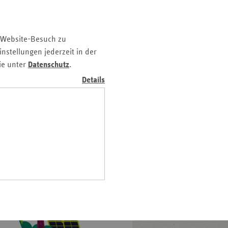
egriffen. Denn unsere
z
gen von einer intakten
nd
 Website-Besuch zu
n
nstellungen jederzeit in der
n-
ie unter
Datenschutz
.
t
Details
wig-
ein
gen