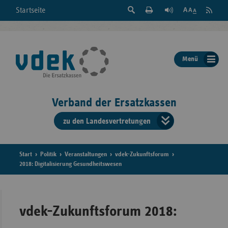
Suche
Seite
RSS
Startseite
Feed
einblenden
Drucken
abonni
Schrift
/
ausblenden
der
Menü
Seite
ändern
Verband der Ersatzkassen
zu den Landesvertretungen
Verband
der
Ersatzkass
Start
Politik
Veranstaltungen
vdek-Zukunftsforum
2018: Digitalisierung Gesundheitswesen
vd
Bundes
vdek-Zukunftsforum 2018: