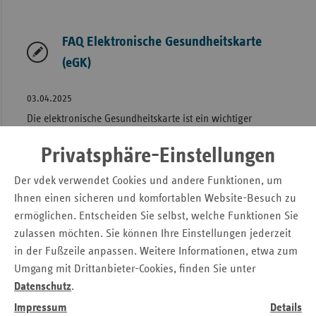
FAQ Elektronische Gesundheitskarte
(eGK)
03.04.2025
Die elektronische Gesundheitskarte ist ein wichtiger
Baustein der Modernisierung und Digitalisierung des
Privatsphäre-Einstellungen
Gesundheitswesens. Mit dem begonnenen Aufbau einer
dafür notwendigen Telematikinfrastruktur sind zahlreiche
Der vdek verwendet Cookies und andere Funktionen, um
Möglichkeiten verbunden, die medizinische Versorgung der
Ihnen einen sicheren und komfortablen Website-Besuch zu
Versicherten weiter zu verbessern.
» Lesen
ermöglichen. Entscheiden Sie selbst, welche Funktionen Sie
zulassen möchten. Sie können Ihre Einstellungen jederzeit
4 Jahre DiGA: Ersatzkassen fordern für
in der Fußzeile anpassen. Weitere Informationen, etwa zum
Umgang mit Drittanbieter-Cookies, finden Sie unter
mehr Akzeptanz Korrekturen bei
Datenschutz
.
Preisgestaltung, Zugang und Zulassung
Impressum
Details