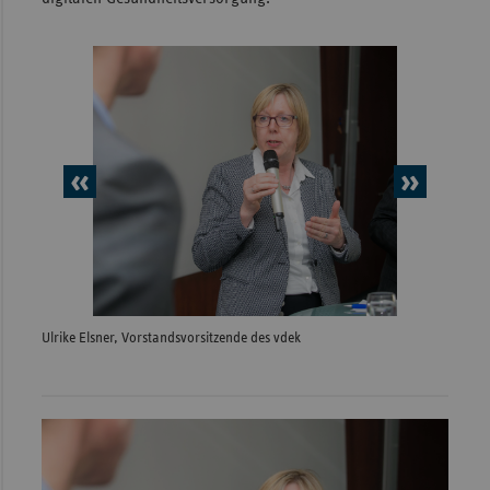
vorheriges
nächs
Element
Elem
Ulrike Elsner, Vorstandsvorsitzende des vdek
Prof. D
Brust-