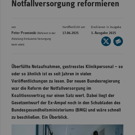
Notfallversorgung reformieren
Bad
Württe
Bayern
von
Veröffentlicht am
Erschienen in Ausgabe
Berlin
Peter Prominski
17.06.2025
3. Ausgabe 2025
(Referent in der
Abteilung Ambulante Versorgung
Seite
Breme
beim vdek)
auf
Seite
Hambu
X
per
Hessen
teilen
E-
Überfüllte Notaufnahmen, gestresstes Klinikpersonal – so
Meckle
Mail
oder so ähnlich ist es seit Jahren in vielen
Vorpo
teilen
Veröffentlichungen zu lesen. Der neuen Bundesregierung
war die Reform der Notfallversorgung im
Nieder
Koalitionsvertrag nur einen Satz wert. Dabei liegt der
Nordrh
Gesetzentwurf der Ex-Ampel noch in den Schubladen des
Westfa
Bundesgesundheitsministeriums (BMG) und wäre schnell
Rheinl
zu beschließen. Ein Überblick.
Pfal
Saarla