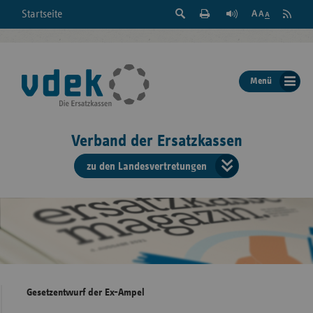
Suche
Seite
RSS
Startseite
Feed
einblenden
Drucken
abonni
Schrift
/
ausblenden
der
Menü
Seite
ändern
Verband der Ersatzkassen
zu den Landesvertretungen
Verband
der
Ersatzkass
vd
Bundes
Gesetzentwurf der Ex-Ampel