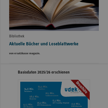
Bibliothek
Aktuelle Bücher und Loseblattwerke
von ersatzkasse magazin.
Seitennavigation
Seitenleiste
Basisdaten 2025/26 erschienen
mit
Broschüre
weiteren
Informationen