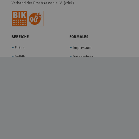
Verband der Ersatzkassen e. V. (vdek)
BEREICHE
FORMALES
Fokus
Impressum
Politik
Datenschutz
Presse
Privatsphäre-Einstellungen
Themen
Sitemap
Magazin
Kontakt
Verband
Anfahrt
Karriere
Bildnachweise
Barrierefreiheit
Barriere melden
FOLGEN