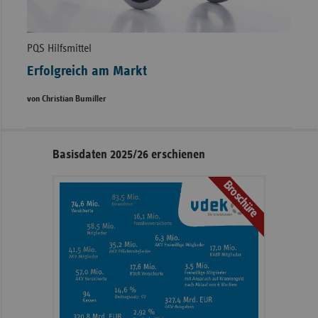
PQS Hilfsmittel
Erfolgreich am Markt
von Christian Bumiller
Seitennavigation
Seitenleiste
Basisdaten 2025/26 erschienen
mit
Broschüre
weiteren
Informationen