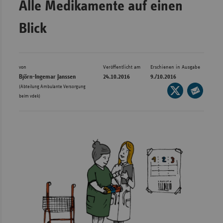
Alle Medikamente auf einen
Bad
Württe
Blick
Bayern
Berlin
Breme
von
Veröffentlicht am
Erschienen in Ausgabe
Björn-Ingemar Janssen
24.10.2016
9./10.2016
Hambu
(Abteilung Ambulante Versorgung
Seite
beim vdek)
auf
Hessen
Seite
X
per
Meckle
teilen
E-
Vorpo
Mail
Nieder
teilen
Nordrh
Westfa
Rheinl
Pfal
Saarla