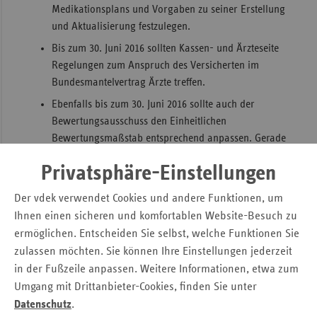
Medikationsplans und Vorgaben zu seiner Erstellung
und Aktualisierung festzulegen.
Bis zum 30. Juni 2016 sollten Kassen- und Ärzteseite
Regelungen zum Anspruch des Versicherten im
Bundesmantelvertrag Ärzte treffen.
Ebenfalls bis zum 30. Juni 2016 sollte auch der
Bewertungsausschuss den Einheitlichen
Bewertungsmaßstab entsprechend anpassen. Gerade
dieser Aspekt ist insoweit bedeutsam, als dass der
Privatsphäre-Einstellungen
Referentenentwurf des Gesetzes zunächst noch keine
Vergütung für den Medikationsplan in Papierform
Der vdek verwendet Cookies und andere Funktionen, um
vorsah, da er bereits heute Bestandteil der
Ihnen einen sicheren und komfortablen Website-Besuch zu
vertragsärztlichen Versorgung sei.
ermöglichen. Entscheiden Sie selbst, welche Funktionen Sie
zulassen möchten. Sie können Ihre Einstellungen jederzeit
Aufbau und Inhalte des
in der Fußzeile anpassen. Weitere Informationen, etwa zum
Medikationsplans
Umgang mit Drittanbieter-Cookies, finden Sie unter
Datenschutz
.
Der Medikationsplan wird im Regelfall durch den