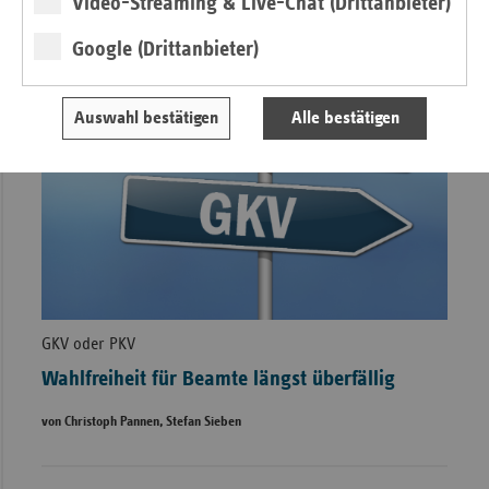
Video-Streaming & Live-Chat (Drittanbieter)
Google (Drittanbieter)
Auswahl bestätigen
Alle bestätigen
GKV oder PKV
Wahlfreiheit für Beamte längst überfällig
von Christoph Pannen, Stefan Sieben