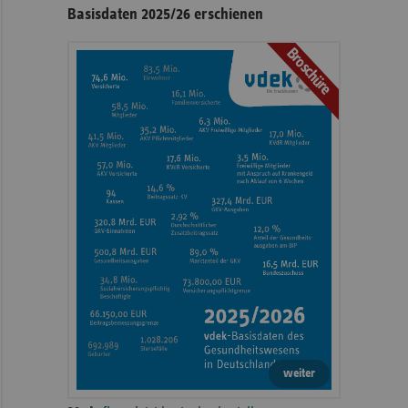
Seitennavigation
Seitenleiste
Basisdaten 2025/26 erschienen
mit
Broschüre
weiteren
Informationen
weiter