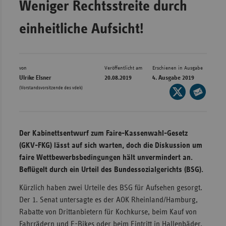
Weniger Rechtsstreite durch
Bad
Württe
einheitliche Aufsicht!
Bayern
Berlin
Breme
von
Veröffentlicht am
Erschienen in Ausgabe
Ulrike Elsner
20.08.2019
4. Ausgabe 2019
Hambu
(Vorstandsvorsitzende des vdek)
Seite
auf
Hessen
Seite
X
per
Meckle
teilen
E-
Vorpo
Der Kabinettsentwurf zum Faire-Kassenwahl-Gesetz
Mail
(GKV-FKG) lässt auf sich warten, doch die Diskussion um
Nieder
teilen
faire Wettbewerbsbedingungen hält unvermindert an.
Nordrh
Beflügelt durch ein Urteil des Bundessozialgerichts (BSG).
Westfa
Kürzlich haben zwei Urteile des BSG für Aufsehen gesorgt.
Rheinl
Der 1. Senat untersagte es der AOK Rheinland/Hamburg,
Pfal
Rabatte von Drittanbietern für Kochkurse, beim Kauf von
Saarla
Fahrrädern und E-Bikes oder beim Eintritt in Hallenbäder,