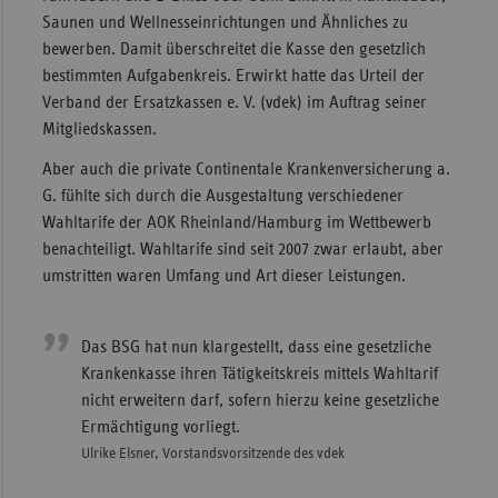
Saunen und Wellnesseinrichtungen und Ähnliches zu
Sachse
bewerben. Damit überschreitet die Kasse den gesetzlich
Sachse
bestimmten Aufgabenkreis. Erwirkt hatte das Urteil der
Anhal
Verband der Ersatzkassen e. V. (vdek) im Auftrag seiner
Mitgliedskassen.
Schles
Holst
Aber auch die private Continentale Krankenversicherung a.
G. fühlte sich durch die Ausgestaltung verschiedener
Thürin
Wahltarife der AOK Rheinland/Hamburg im Wettbewerb
benachteiligt. Wahltarife sind seit 2007 zwar erlaubt, aber
umstritten waren Umfang und Art dieser Leistungen.
Das BSG hat nun klargestellt, dass eine gesetzliche
Krankenkasse ihren Tätigkeitskreis mittels Wahltarif
nicht erweitern darf, sofern hierzu keine gesetzliche
Ermächtigung vorliegt.
Ulrike Elsner, Vorstandsvorsitzende des vdek