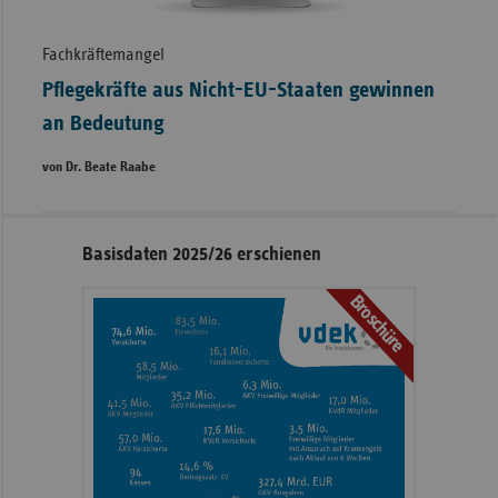
Fachkräftemangel
Pflegekräfte aus Nicht-EU-Staaten gewinnen
an Bedeutung
von Dr. Beate Raabe
Seitennavigation
Seitenleiste
Basisdaten 2025/26 erschienen
mit
Broschüre
weiteren
Informationen