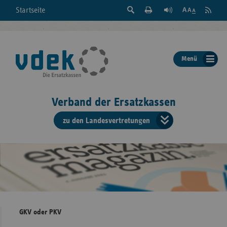
Suche
Seite
RSS
Startseite
Feed
einblenden
Drucken
abonni
Schrift
/
ausblenden
der
Menü
Seite
ändern
Verband der Ersatzkassen
zu den Landesvertretungen
Verband
der
Ersatzkass
vd
Bundes
GKV oder PKV