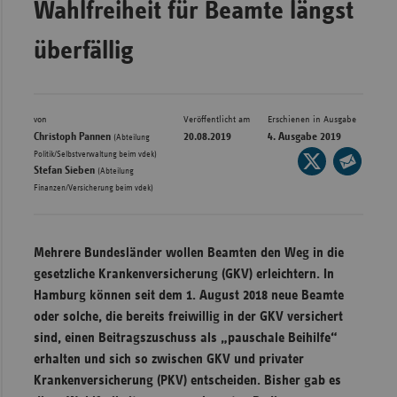
Wahlfreiheit für Beamte längst
Bad
Württe
überfällig
Bayern
Berlin
Breme
von
Veröffentlicht am
Erschienen in Ausgabe
Christoph Pannen
20.08.2019
4. Ausgabe 2019
(Abteilung
Hambu
,
Politik/Selbstverwaltung beim vdek)
Seite
Stefan Sieben
(Abteilung
auf
Hessen
Seite
Finanzen/Versicherung beim vdek)
X
per
Meckle
teilen
E-
Vorpo
Mail
Mehrere Bundesländer wollen Beamten den Weg in die
Nieder
teilen
gesetzliche Krankenversicherung (GKV) erleichtern. In
Nordrh
Hamburg können seit dem 1. August 2018 neue Beamte
Westfa
oder solche, die bereits freiwillig in der GKV versichert
sind, einen Beitragszuschuss als „pauschale Beihilfe“
Rheinl
erhalten und sich so zwischen GKV und privater
Pfal
Krankenversicherung (PKV) entscheiden. Bisher gab es
Saarla