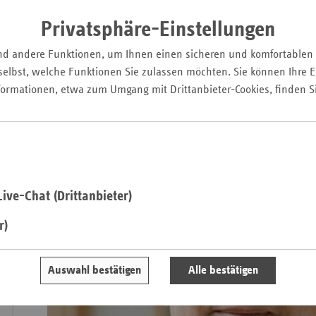
erlässt Beschränkungen, will aber drastische Maßnahmen 
Pfal
Privatsphäre-Einstellungen
Prof. Dr. Uwe G. Liebert war bis zu seinem Ruhestand im Ok
Saarla
Instituts für Virologie am Universitätsklinikum Leipzig. Er 
nd andere Funktionen, um Ihnen einen sicheren und komfortablen
Sachse
ersatzkasse magazin.
über die Erfahrungen mit Pandemien
elbst, welche Funktionen Sie zulassen möchten. Sie können Ihre Ei
Bevölkerung mit dem Coronavirus sowie den Sinn von Ma
Sachse
formationen, etwa zum Umgang mit Drittanbieter-Cookies, finden S
Anhal
Schles
Holst
Thürin
ive-Chat (Drittanbieter)
r)
Auswahl bestätigen
Alle bestätigen