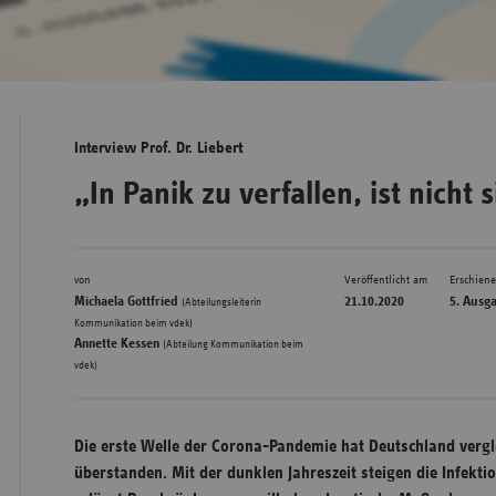
Bad
Württe
Bayern
Interview Prof. Dr. Liebert
Berlin
„In Panik zu verfallen, ist nicht 
Breme
Hambu
von
Veröffentlicht am
Erschien
Hessen
Michaela Gottfried
21.10.2020
5. Ausg
(Abteilungsleiterin
Meckle
,
Kommunikation beim vdek)
Annette Kessen
(Abteilung Kommunikation beim
Vorpo
vdek)
Nieder
Nordrh
Die erste Welle der Corona-Pandemie hat Deutschland vergl
Westfa
überstanden. Mit der dunklen Jahreszeit steigen die Infektio
Rheinl