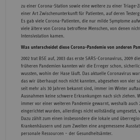
zu einer Corona-Station sowie eine weitere zu einer Triage-Z
einer Art Zwischenunterkunft für Patienten, auf deren Teste
Es gab viele Corona-Patienten, die nur milde Symptome aufw
viele ältere von Corona betroffene Menschen, von denen nich
Intensivstation kamen.
Was unterscheidet diese Corona-Pandemie von anderen Pa
2002 trat BSE auf, 2003 das erste SARS-Coronavirus, 2009 di
früheren Pandemien kannten wir die Erreger schon, sicherlich
wussten, wohin der Hase läuft. Das aktuelle Coronavirus wa
das wir überhaupt noch nicht kannten, abgesehen von vier s
seit mehr als 30 Jahren bekannt sind, immer im Winter auft
Ausnahmen keine schwere Erkrankungen nach sich ziehen. W
immer vor einer weiteren Pandemie gewarnt, weshalb auch 
eingerichtet wurden, allerdings nicht vollständig umgesetzt, wi
Dazu zählt zum einen insbesondere die lokale und überregi
Krankenhäusern und zum Zweiten eine angemessene Ausstattu
personale Ressourcen – der Gesundheitsämter.