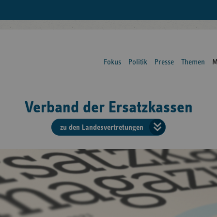
Fokus
Politik
Presse
Themen
M
Verband der Ersatzkassen
zu den Landesvertretungen
Verban
der
Ersatzk
vd
Bundes