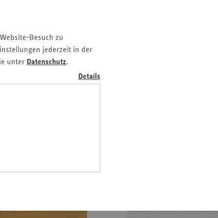
verhindern.
z
tober 2020 Direktor des
nd
spricht im Interview mit
 Website-Besuch zu
n
, den Umgang der
nstellungen jederzeit in der
ßnahmen.
n-
ie unter
Datenschutz
.
t
Details
wig-
ein
gen