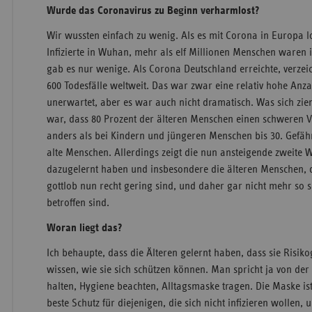
Wurde das Coronavirus zu Beginn verharmlost?
Wir wussten einfach zu wenig. Als es mit Corona in Europa l
Infizierte in Wuhan, mehr als elf Millionen Menschen waren 
gab es nur wenige. Als Corona Deutschland erreichte, verzeic
600 Todesfälle weltweit. Das war zwar eine relativ hohe Anz
unerwartet, aber es war auch nicht dramatisch. Was sich ziem
war, dass 80 Prozent der älteren Menschen einen schweren V
anders als bei Kindern und jüngeren Menschen bis 30. Gefäh
alte Menschen. Allerdings zeigt die nun ansteigende zweite We
dazugelernt haben und insbesondere die älteren Menschen, d
gottlob nun recht gering sind, und daher gar nicht mehr so 
betroffen sind.
Woran liegt das?
Ich behaupte, dass die Älteren gelernt haben, dass sie Risik
wissen, wie sie sich schützen können. Man spricht ja von d
halten, Hygiene beachten, Alltagsmaske tragen. Die Maske ist 
beste Schutz für diejenigen, die sich nicht infizieren wollen