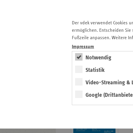
Krankenhauslandschaft
5. Ausgabe 2025: Zukunft
der Gesundheitskompetenz
Der vdek verwendet Cookies u
ermöglichen. Entscheiden Sie s
Archiv
Fußzeile anpassen. Weitere In
Jahresverzeichnisse
Impressum
Impressum Magazin
Notwendig
Statistik
Seitenleiste
Basisdaten 2025/26
Video-Streaming & L
mit
erschienen
weiteren
Google (Drittanbiete
Broschüre
Informationen