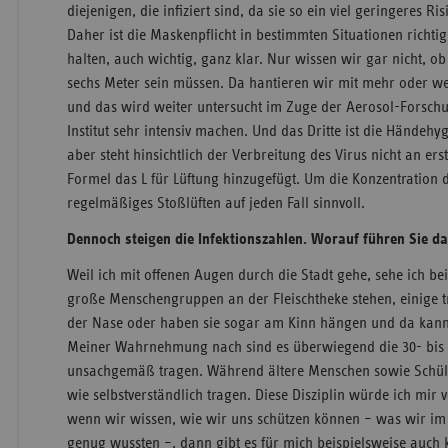
diejenigen, die infiziert sind, da sie so ein viel geringeres Ri
Daher ist die Maskenpflicht in bestimmten Situationen richtig
halten, auch wichtig, ganz klar. Nur wissen wir gar nicht, o
sechs Meter sein müssen. Da hantieren wir mit mehr oder we
und das wird weiter untersucht im Zuge der Aerosol-Forsch
Institut sehr intensiv machen. Und das Dritte ist die Händehyg
aber steht hinsichtlich der Verbreitung des Virus nicht an ers
Formel das L für Lüftung hinzugefügt. Um die Konzentration d
regelmäßiges Stoßlüften auf jeden Fall sinnvoll.
Dennoch steigen die Infektionszahlen. Worauf führen Sie d
Weil ich mit offenen Augen durch die Stadt gehe, sehe ich b
große Menschengruppen an der Fleischtheke stehen, einige 
der Nase oder haben sie sogar am Kinn hängen und da kann
Meiner Wahrnehmung nach sind es überwiegend die 30- bis 5
unsachgemäß tragen. Während ältere Menschen sowie Schül
wie selbstverständlich tragen. Diese Disziplin würde ich mir
wenn wir wissen, wie wir uns schützen können – was wir im 
genug wussten –, dann gibt es für mich beispielsweise auch