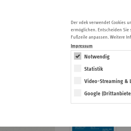
Krankenhauslandschaft
5. Ausgabe 2025: Zukunft
der Gesundheitskompetenz
Der vdek verwendet Cookies u
ermöglichen. Entscheiden Sie s
Archiv
Fußzeile anpassen. Weitere In
Jahresverzeichnisse
Impressum
Impressum Magazin
Notwendig
Statistik
Seitenleiste
Basisdaten 2025/26
Video-Streaming & L
mit
erschienen
weiteren
Google (Drittanbiete
Broschüre
Informationen