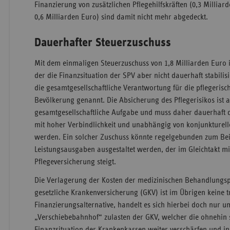
Finanzierung von zusätzlichen Pflegehilfskräften (0,3 Milliar
0,6 Milliarden Euro) sind damit nicht mehr abgedeckt.
Dauerhafter Steuerzuschuss
Mit dem einmaligen Steuerzuschuss von 1,8 Milliarden Euro ist
der die Finanzsituation der SPV aber nicht dauerhaft stabilisier
die gesamtgesellschaftliche Verantwortung für die pflegeris
Bevölkerung genannt. Die Absicherung des Pflegerisikos ist a
gesamtgesellschaftliche Aufgabe und muss daher dauerhaft 
mit hoher Verbindlichkeit und unabhängig von konjunkturel
werden. Ein solcher Zuschuss könnte regelgebunden zum Beis
Leistungsausgaben ausgestaltet werden, der im Gleichtakt m
Pflegeversicherung steigt.
Die Verlagerung der Kosten der medizinischen Behandlungspf
gesetzliche Krankenversicherung (GKV) ist im Übrigen keine 
Finanzierungsalternative, handelt es sich hierbei doch nur u
„Verschiebebahnhof“ zulasten der GKV, welcher die ohnehin
Finanzsituation der Krankenkassen weiter verschärfen und in