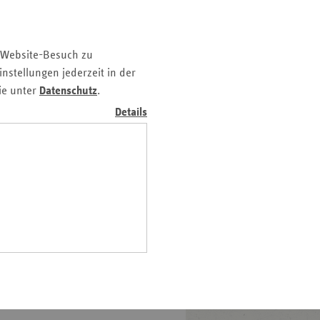
abzusichern und die
z
 begrenzen.
nd
 Website-Besuch zu
n
nstellungen jederzeit in der
n-
ie unter
Datenschutz
.
t
Details
wig-
ein
gen