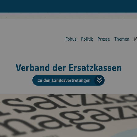
Fokus
Politik
Presse
Themen
M
Verband der Ersatzkassen
zu den Landesvertretungen
Verban
der
Ersatzk
vd
Bundes