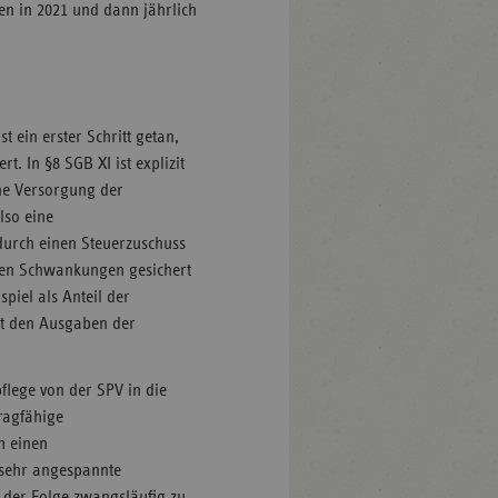
den in 2021 und dann jährlich
 ein erster Schritt getan,
t. In §8 SGB XI ist explizit
che Versorgung der
lso eine
durch einen Steuerzuschuss
len Schwankungen gesichert
piel als Anteil der
it den Ausgaben der
lege von der SPV in die
tragfähige
m einen
 sehr angespannte
 der Folge zwangsläufig zu