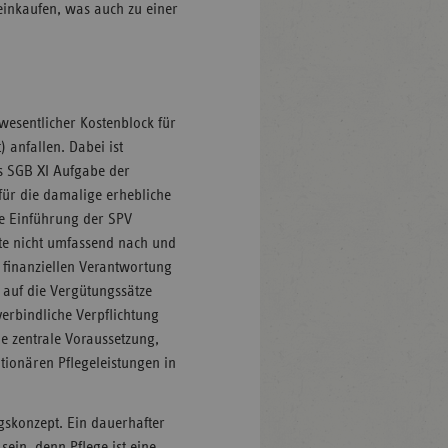
einkaufen, was auch zu einer
wesentlicher Kostenblock für
 anfallen. Dabei ist
s SGB XI Aufgabe der
für die damalige erhebliche
die Einführung der SPV
te nicht umfassend nach und
 finanziellen Verantwortung
n auf die Vergütungssätze
erbindliche Verpflichtung
ne zentrale Voraussetzung,
ionären Pflegeleistungen in
ngskonzept. Ein dauerhafter
sein, denn Pflege ist eine