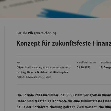
Bad
Württe
Bayern
Soziale Pflegeversicherung
Berlin
Konzept für zukunftsfeste Finan
Breme
Hambu
von
Veröffentlicht am
Erschien
Hessen
,
Oliver Blatt
21.10.2020
5. Ausg
(Abteilungsleiter Gesundheit beim vdek)
Meckle
Dr. Jörg Meyers-Middendorf
(Abteilungsleiter
Politik/Selbstverwaltung beim vdek)
Vorpo
Nieder
Nordrh
Die Soziale Pflegeversicherung (SPV) steht vor großen fina
Westfa
Daher sind tragfähige Konzepte für eine zukunftsfeste Fina
Säule der Sozialversicherung gefragt. Zwei wesentliche Di
Rheinl