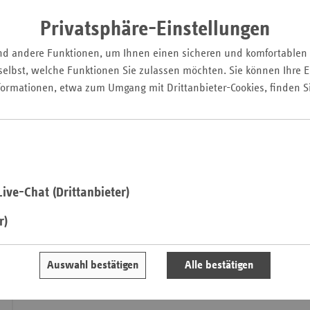
angegangen werden: Den steigenden Finanzbedarf der SPV 
Pfal
zunehmende finanzielle Belastung der Pflegebedürftigen zu
Privatsphäre-Einstellungen
Saarla
nd andere Funktionen, um Ihnen einen sicheren und komfortablen
Sachse
elbst, welche Funktionen Sie zulassen möchten. Sie können Ihre Ei
Sachse
formationen, etwa zum Umgang mit Drittanbieter-Cookies, finden S
Anhal
Schles
Holst
Thürin
ive-Chat (Drittanbieter)
r)
Auswahl bestätigen
Alle bestätigen