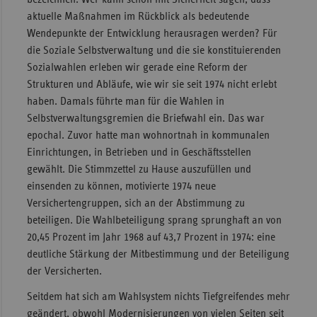
aktuelle Maßnahmen im Rückblick als bedeutende
Sachse
Wendepunkte der Entwicklung herausragen werden? Für
Sachse
die Soziale Selbstverwaltung und die sie konstituierenden
Anhal
Sozialwahlen erleben wir gerade eine Reform der
Strukturen und Abläufe, wie wir sie seit 1974 nicht erlebt
Schles
haben. Damals führte man für die Wahlen in
Holst
Selbstverwaltungsgremien die Briefwahl ein. Das war
Thürin
epochal. Zuvor hatte man wohnortnah in kommunalen
Einrichtungen, in Betrieben und in Geschäftsstellen
gewählt. Die Stimmzettel zu Hause auszufüllen und
einsenden zu können, motivierte 1974 neue
Versichertengruppen, sich an der Abstimmung zu
beteiligen. Die Wahlbeteiligung sprang sprunghaft an von
20,45 Prozent im Jahr 1968 auf 43,7 Prozent in 1974: eine
deutliche Stärkung der Mitbestimmung und der Beteiligung
der Versicherten.
Seitdem hat sich am Wahlsystem nichts Tiefgreifendes mehr
geändert, obwohl Modernisierungen von vielen Seiten seit