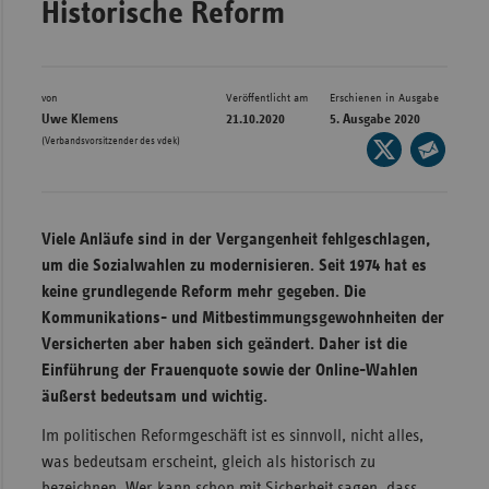
Historische Reform
Bad
Württe
Bayern
von
Veröffentlicht am
Erschienen in Ausgabe
Berlin
Uwe Klemens
21.10.2020
5. Ausgabe 2020
(Verbandsvorsitzender des vdek)
Seite
Breme
auf
Seite
Hambu
X
per
Hessen
teilen
E-
Viele Anläufe sind in der Vergangenheit fehlgeschlagen,
Meckle
Mail
um die Sozialwahlen zu modernisieren. Seit 1974 hat es
Vorpo
teilen
keine grundlegende Reform mehr gegeben. Die
Kommunikations- und Mitbestimmungsgewohnheiten der
Nieder
Versicherten aber haben sich geändert. Daher ist die
Nordrh
Einführung der Frauenquote sowie der Online-Wahlen
Westfa
äußerst bedeutsam und wichtig.
Rheinl
Im politischen Reformgeschäft ist es sinnvoll, nicht alles,
Pfal
was bedeutsam erscheint, gleich als historisch zu
Saarla
bezeichnen. Wer kann schon mit Sicherheit sagen, dass