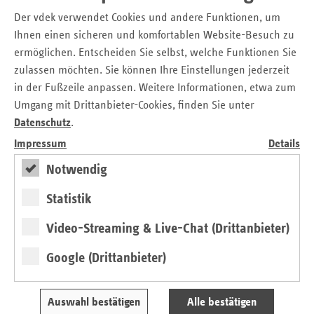
Der vdek verwendet Cookies und andere Funktionen, um
Ihnen einen sicheren und komfortablen Website-Besuch zu
Derzeit befindet sich mit dem Gesetz Digitale
ermöglichen. Entscheiden Sie selbst, welche Funktionen Sie
Rentenübersicht der dritte Modernisierungsschritt für die
zulassen möchten. Sie können Ihre Einstellungen jederzeit
Sozialwahlen im parlamentarischen Verfahren. Das Gesetz
in der Fußzeile anpassen. Weitere Informationen, etwa zum
stärkt das Prinzip der demokratischen Urwahl, also die
Umgang mit Drittanbieter-Cookies, finden Sie unter
Wahl mit direkter Wahlhandlung. Listen, die zur Wahl
Datenschutz
.
eingereicht werden und Unterstützerunterschriften
benötigen, müssen ab der Wahl 2023 nur noch etwa halb
Impressum
Details
so viele Unterschriften vorlegen. Hier werden insbesondere
Notwendig
neue Listen profitieren, die bisher nicht bei einem Träger
vertreten sind. Gleichzeitig werden die Möglichkeiten
Statistik
reduziert, unterschiedliche Sozialwahllisten zu vereinigen.
Diese Möglichkeiten wurden bisher genutzt, um
Video-Streaming & Live-Chat (Drittanbieter)
Selbstverwaltungsgremien ohne Wahlhandlung zu
Google (Drittanbieter)
besetzen. Die bisher bestehende Fünfprozentklausel wird
gestrichen, was den Einzug von kleinen Listen in große
Verwaltungsräte leichter macht. Die Vorschlagslisten der
Auswahl bestätigen
Alle bestätigen
Versicherten erhalten außerdem grundsätzlich die