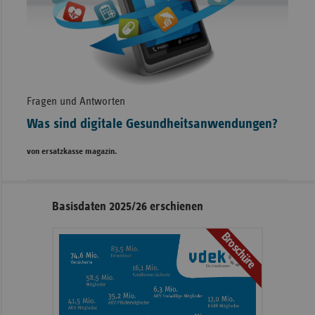
Fragen und Antworten
Was sind digitale Gesundheitsanwendungen?
von ersatzkasse magazin.
Seitennavigation
Seitenleiste
Basisdaten 2025/26 erschienen
mit
Broschüre
weiteren
Informationen