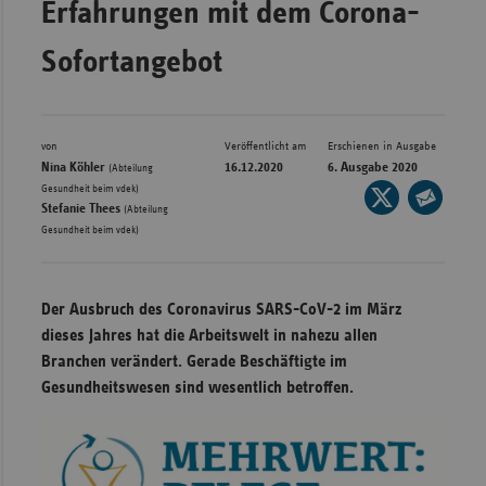
Erfahrungen mit dem Corona-
Bad
Württe
Sofortangebot
Bayern
Berlin
Breme
von
Veröffentlicht am
Erschienen in Ausgabe
Nina Köhler
16.12.2020
6. Ausgabe 2020
(Abteilung
Hambu
,
Gesundheit beim vdek)
Seite
Stefanie Thees
(Abteilung
auf
Hessen
Seite
Gesundheit beim vdek)
X
per
Meckle
teilen
E-
Vorpo
Mail
Der Ausbruch des Coronavirus SARS-CoV-2 im März
Nieder
teilen
dieses Jahres hat die Arbeitswelt in nahezu allen
Nordrh
Branchen verändert. Gerade Beschäftigte im
Westfa
Gesundheitswesen sind wesentlich betroffen.
Rheinl
Pfal
Saarla