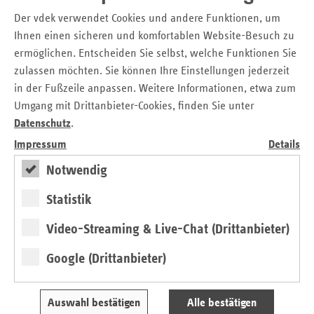
Weitere Artikel aus
ersatzkasse
Der vdek verwendet Cookies und andere Funktionen, um
magazin.
6. Ausgabe 2020
Ihnen einen sicheren und komfortablen Website-Besuch zu
ermöglichen. Entscheiden Sie selbst, welche Funktionen Sie
zulassen möchten. Sie können Ihre Einstellungen jederzeit
in der Fußzeile anpassen. Weitere Informationen, etwa zum
Umgang mit Drittanbieter-Cookies, finden Sie unter
Datenschutz
.
Impressum
Details
Notwendig
Statistik
Video-Streaming & Live-Chat (Drittanbieter)
Editorial
Google (Drittanbieter)
von Michaela Gottfried
Auswahl bestätigen
Alle bestätigen