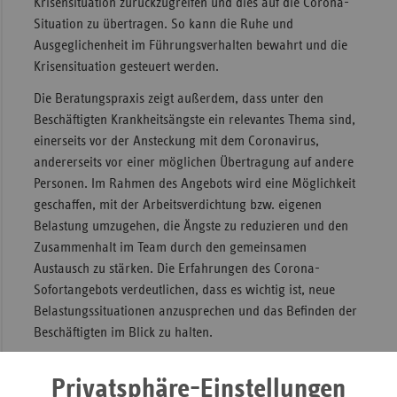
Krisensituation zurückzugreifen und dies auf die Corona-
Situation zu übertragen. So kann die Ruhe und
Ausgeglichenheit im Führungsverhalten bewahrt und die
Krisensituation gesteuert werden.
Die Beratungspraxis zeigt außerdem, dass unter den
Beschäftigten Krankheitsängste ein relevantes Thema sind,
einerseits vor der Ansteckung mit dem Coronavirus,
andererseits vor einer möglichen Übertragung auf andere
Personen. Im Rahmen des Angebots wird eine Möglichkeit
geschaffen, mit der Arbeitsverdichtung bzw. eigenen
Belastung umzugehen, die Ängste zu reduzieren und den
Zusammenhalt im Team durch den gemeinsamen
Austausch zu stärken. Die Erfahrungen des Corona-
Sofortangebots verdeutlichen, dass es wichtig ist, neue
Belastungssituationen anzusprechen und das Befinden der
Beschäftigten im Blick zu halten.
www.mehrwert-pflege.com
Privatsphäre-Einstellungen