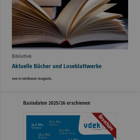
Bibliothek
Aktuelle Bücher und Loseblattwerke
von ersatzkasse magazin.
Seitennavigation
Seitenleiste
Basisdaten 2025/26 erschienen
mit
Broschüre
weiteren
Informationen