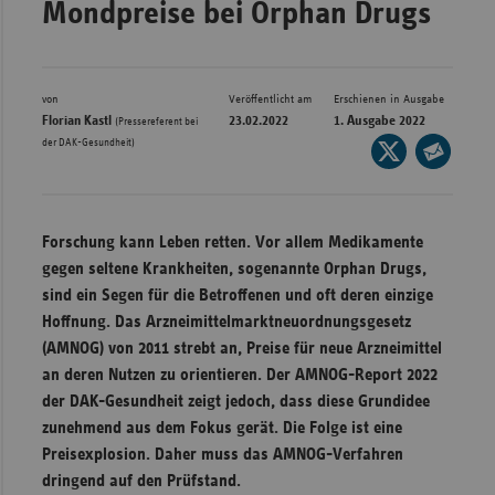
Mondpreise bei Orphan Drugs
Bad
Württe
Bayern
von
Veröffentlicht am
Erschienen in Ausgabe
Berlin
Florian Kastl
23.02.2022
1. Ausgabe 2022
(Pressereferent bei
der DAK-Gesundheit)
Seite
Breme
auf
Seite
Hambu
X
per
Hessen
teilen
E-
Forschung kann Leben retten. Vor allem Medikamente
Meckle
Mail
gegen seltene Krankheiten, sogenannte Orphan Drugs,
Vorpo
teilen
sind ein Segen für die Betroffenen und oft deren einzige
Hoffnung. Das Arzneimittelmarktneuordnungsgesetz
Nieder
(AMNOG) von 2011 strebt an, Preise für neue Arzneimittel
Nordrh
an deren Nutzen zu orientieren. Der AMNOG-Report 2022
Westfa
der DAK-Gesundheit zeigt jedoch, dass diese Grundidee
Rheinl
zunehmend aus dem Fokus gerät. Die Folge ist eine
Pfal
Preisexplosion. Daher muss das AMNOG-Verfahren
dringend auf den Prüfstand.
Saarla