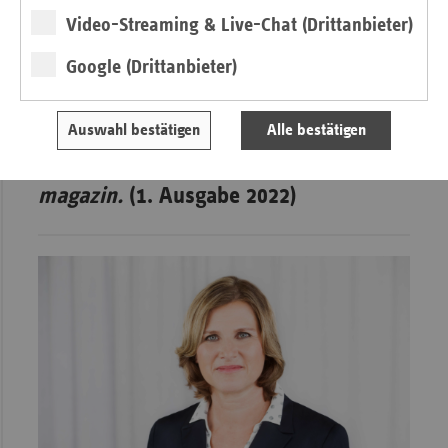
Politik steht also in der Pflicht, hier nachzusteuern. Nur so
Video-Streaming & Live-Chat (Drittanbieter)
kann auch in Zukunft die Versorgung mit neuen Therapien
und Arzneimitteln für alle gewährleistet werden, die diese
Google (Drittanbieter)
dringend benötigen.
Auswahl bestätigen
Alle bestätigen
Weitere Artikel aus
ersatzkasse
magazin.
(1. Ausgabe 2022)