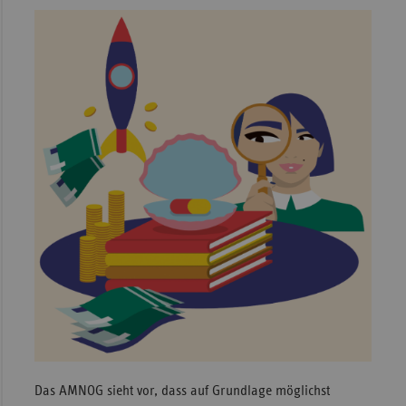
Sachse
Sachse
Anhal
Schles
Holst
Thürin
Das AMNOG sieht vor, dass auf Grundlage möglichst