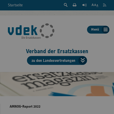
Suche
Seite
RSS
Startseite
Feed
einblenden
Drucken
abonni
Schrift
/
ausblenden
der
Menü
Seite
ändern
Verband der Ersatzkassen
zu den Landesvertretungen
Verband
der
Ersatzkass
vd
Bundes
AMNOG-Report 2022