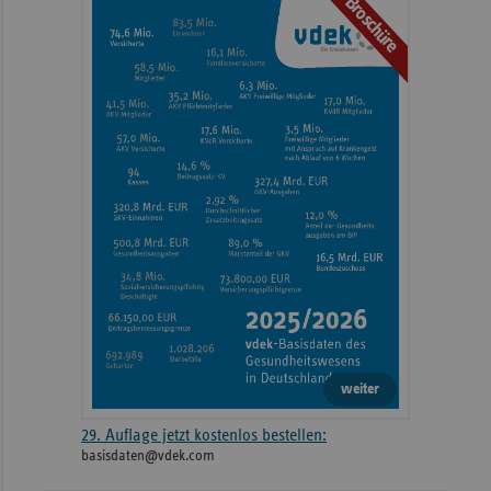
Broschüre
weiteren
Informationen
weiter
29. Auflage jetzt kostenlos bestellen:
basisdaten@vdek.com