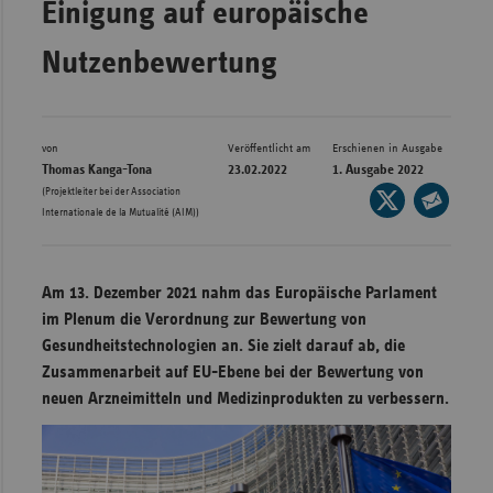
Einigung auf europäische
Bad
Württe
Nutzenbewertung
Bayern
Berlin
Breme
von
Veröffentlicht am
Erschienen in Ausgabe
Thomas Kanga-Tona
23.02.2022
1. Ausgabe 2022
Hambu
(Projektleiter bei der Association
Seite
Internationale de la Mutualité (AIM))
auf
Hessen
Seite
X
per
Meckle
teilen
E-
Vorpo
Am 13. Dezember 2021 nahm das Europäische Parlament
Mail
im Plenum die Verordnung zur Bewertung von
Nieder
teilen
Gesundheitstechnologien an. Sie zielt darauf ab, die
Nordrh
Zusammenarbeit auf EU-Ebene bei der Bewertung von
Westfa
neuen Arzneimitteln und Medizinprodukten zu verbessern.
Rheinl
Pfal
Saarla