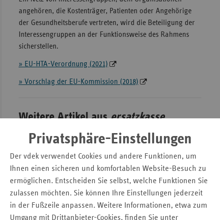
angehören, die Kostenträger, Patienten oder Angehörige
der Gesundheitsberufe vertreten, wird die Beteiligung der
Interessengruppen an der Funktionsweise des Rahmens
sicherstellen.
» EU-HTA-Verordnung (2021)
» Vorschlag der EU-Kommission (2018)
Weitere Artikel aus
ersatzkasse
magazin.
(1. Ausgabe 2022)
Privatsphäre-Einstellungen
Der vdek verwendet Cookies und andere Funktionen, um
Ihnen einen sicheren und komfortablen Website-Besuch zu
ermöglichen. Entscheiden Sie selbst, welche Funktionen Sie
zulassen möchten. Sie können Ihre Einstellungen jederzeit
in der Fußzeile anpassen. Weitere Informationen, etwa zum
Umgang mit Drittanbieter-Cookies, finden Sie unter