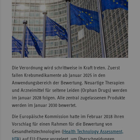
Sachse
Sachse
Anhal
Schles
Holst
Thürin
Die Verordnung wird schrittweise in Kraft treten. Zuerst
fallen Krebsmedikamente ab Januar 2025 in den
Anwendungsbereich der Bewertung. Neuartige Therapien
und Arzneimittel für seltene Leiden (Orphan Drugs) werden
im Januar 2028 folgen. Alle zentral zugelassenen Produkte
werden im Januar 2030 bewertet.
Die Europäische Kommission hatte im Februar 2018 ihren
Vorschlag für einen Rahmen für die Bewertung von
Gesundheitstechnologien (
Health Technology Assessment,
HTA
) auf EU-Ebene vorgelegt, um Überschneidungen