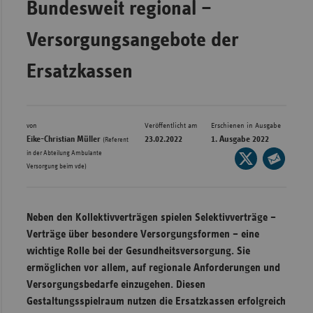
Bundesweit regional –
Bad
Württe
Versorgungsangebote der
Bayern
Ersatzkassen
Berlin
Breme
Hambu
von
Veröffentlicht am
Erschienen in Ausgabe
Eike-Christian Müller
23.02.2022
1. Ausgabe 2022
Hessen
(Referent
in der Abteilung Ambulante
Seite
Meckle
Versorgung beim vde)
auf
Seite
Vorpo
X
per
Nieder
teilen
E-
Neben den Kollektivverträgen spielen Selektivverträge –
Mail
Nordrh
Verträge über besondere Versorgungsformen – eine
teilen
Westfa
wichtige Rolle bei der Gesundheitsversorgung. Sie
ermöglichen vor allem, auf regionale Anforderungen und
Rheinl
Versorgungsbedarfe einzugehen. Diesen
Pfal
Gestaltungsspielraum nutzen die Ersatzkassen erfolgreich
Saarla