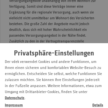
Versorgungangebote unabhängig von ihrem Wohnort zur
Verfügung. Somit sind diese Verträge immer eine
Ergänzung für die regionale Versorgung, auch wenn sie
vielleicht nicht unmittelbar am Wohnort des Versicherten
bestehen. Die große Zahl der Angebote macht jedoch
deutlich, dass sich mit hoher Wahrscheinlichkeit ein
passendes Versorgungsangebot in der Nähe findet.
Zusätzlich zu den in der Vertragstransparenzstelle
gemeldeten Verträgen bieten die Ersatzkassen ihren
Privatsphäre-Einstellungen
Versicherten noch weitere Angebote an, diese werden
jedoch nicht an die Vertragstransparenzstelle gemeldet.
Der vdek verwendet Cookies und andere Funktionen, um
Beispiele für diese Angebote sind:
Ihnen einen sicheren und komfortablen Website-Besuch zu
Modellvorhaben nach § 63 ff. SGB V
ermöglichen. Entscheiden Sie selbst, welche Funktionen Sie
zulassen möchten. Sie können Ihre Einstellungen jederzeit
Qualitätsverträge nach § 110a SGB V
in der Fußzeile anpassen. Weitere Informationen, etwa zum
Angebote zur Prävention und Gesundheitsförderung
Umgang mit Drittanbieter-Cookies, finden Sie unter
nach § 20a SGB V
Datenschutz
.
Impressum
Details