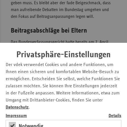
geben muss. Es bleibt aber der fade Beigeschmack, dass
man aufreibende Debatten im Bundestag umgehen und
den Fokus auf Beitragsanpassungen legen will.
Beitragsabschläge bei Eltern
Das Bundesverfassungsgericht hatte bereits am 7. April
2022 entschieden, dass es verfassungswidrig ist, dass
Privatsphäre-Einstellungen
beitragspflichtige Eltern in der SPV unabhängig von der
Zahl der von ihnen betreuten und erzogenen Kinder mit
Der vdek verwendet Cookies und andere Funktionen, um
gleichen Beiträgen belastet werden. Bis Ende Juli 2023
Ihnen einen sicheren und komfortablen Website-Besuch zu
muss ein verfassungsgemäßer Zustand hergestellt werden.
ermöglichen. Entscheiden Sie selbst, welche Funktionen Sie
Der Gesetzentwurf zum PUEG enthält nun diese
zulassen möchten. Sie können Ihre Einstellungen jederzeit
Konkretisierungen.
in der Fußzeile anpassen. Weitere Informationen, etwa zum
Zunächst wird der Beitragszuschlag für Kinderlose von 0,35
Umgang mit Drittanbieter-Cookies, finden Sie unter
auf 0,6 Prozent erhöht, das ergibt für Kinderlose einen
Datenschutz
.
Gesamtbeitrag von 4,0 Prozent. Für Eltern mit einem Kind
Impressum
Details
ist der allgemeine Beitragssatz von 3,4 Prozent
Notwendig