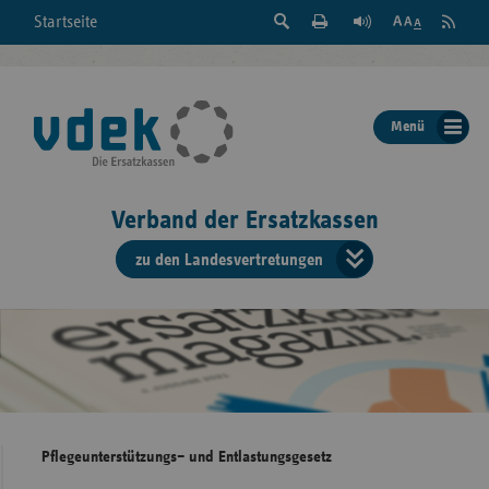
Suche
Seite
RSS
Startseite
Feed
einblenden
Drucken
abonni
Schrift
/
ausblenden
der
Menü
Seite
ändern
Verband der Ersatzkassen
zu den Landesvertretungen
Verband
der
Ersatzkass
vd
Bundes
Pflegeunterstützungs– und Entlastungsgesetz