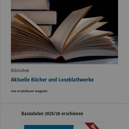
Bibliothek
Aktuelle Bücher und Loseblattwerke
von ersatzkasse magazin.
Seitennavigation
Seitenleiste
Basisdaten 2025/26 erschienen
mit
weiteren