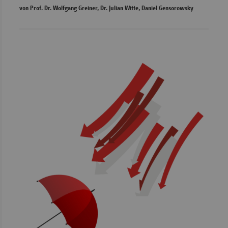
von Prof. Dr. Wolfgang Greiner, Dr. Julian Witte, Daniel Gensorowsky