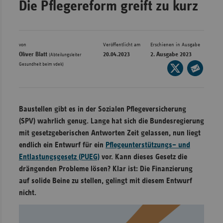
Die Pflegereform greift zu kurz
Bad
Württe
Bayern
von
Veröffentlicht am
Erschienen in Ausgabe
Berlin
Oliver Blatt
20.04.2023
2. Ausgabe 2023
(Abteilungsleiter
Gesundheit beim vdek)
Seite
Breme
auf
Seite
Hambu
X
per
Hessen
teilen
E-
Baustellen gibt es in der Sozialen Pflegeversicherung
Meckle
Mail
(SPV) wahrlich genug. Lange hat sich die Bundesregierung
Vorpo
teilen
mit gesetzgeberischen Antworten Zeit gelassen, nun liegt
endlich ein Entwurf für ein
Pflegeunterstützungs– und
Nieder
Entlastungsgesetz (PUEG)
vor. Kann dieses Gesetz die
Nordrh
drängenden Probleme lösen? Klar ist: Die Finanzierung
Westfa
auf solide Beine zu stellen, gelingt mit diesem Entwurf
Rheinl
nicht.
Pfal
Saarla