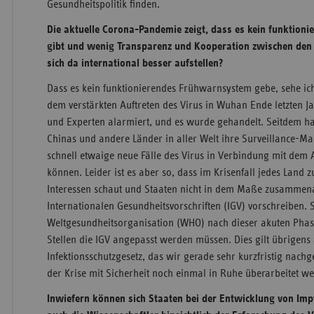
Gesundheitspolitik finden.
Die aktuelle Corona-Pandemie zeigt, dass es kein funktio
gibt und wenig Transparenz und Kooperation zwischen den
sich da international besser aufstellen?
Dass es kein funktionierendes Frühwarnsystem gebe, sehe ich 
dem verstärkten Auftreten des Virus in Wuhan Ende letzten J
und Experten alarmiert, und es wurde gehandelt. Seitdem 
Chinas und andere Länder in aller Welt ihre Surveillance-
schnell etwaige neue Fälle des Virus in Verbindung mit dem 
können. Leider ist es aber so, dass im Krisenfall jedes Land 
Interessen schaut und Staaten nicht in dem Maße zusammena
Internationalen Gesundheitsvorschriften (IGV) vorschreiben. S
Weltgesundheitsorganisation (WHO) nach dieser akuten Phas
Stellen die IGV angepasst werden müssen. Dies gilt übrigens
Infektionsschutzgesetz, das wir gerade sehr kurzfristig nach
der Krise mit Sicherheit noch einmal in Ruhe überarbeitet w
Inwiefern können sich Staaten bei der Entwicklung von Imp