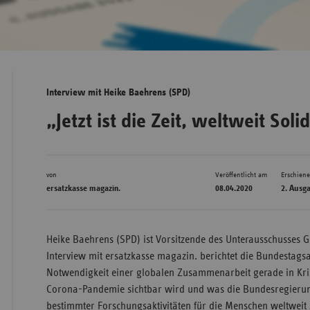
Bad
Württe
Bayern
Interview mit Heike Baehrens (SPD)
Berlin
„Jetzt ist die Zeit, weltweit Soli
Breme
Hambu
von
Veröffentlicht am
Erschien
Hessen
ersatzkasse magazin.
08.04.2020
2. Ausg
Meckle
Vorpo
Heike Baehrens (SPD) ist Vorsitzende des Unterausschusses G
Nieder
Interview mit ersatzkasse magazin. berichtet die Bundestag
Nordrh
Notwendigkeit einer globalen Zusammenarbeit gerade in Kris
Westfa
Corona-Pandemie sichtbar wird und was die Bundesregierung
Rheinl
bestimmter Forschungsaktivitäten für die Menschen weltweit