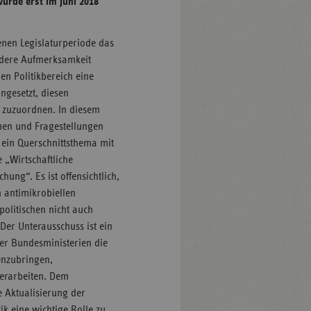
urde erst im Juni 2018
enen Legislaturperiode das
ndere Aufmerksamkeit
n Politikbereich eine
ngesetzt, diesen
 zuzuordnen. In diesem
men und Fragestellungen
t ein Querschnittsthema mit
 „Wirtschaftliche
ng“. Es ist offensichtlich,
 antimikrobiellen
olitischen nicht auch
Der Unterausschuss ist ein
er Bundesministerien die
enzubringen,
 erarbeiten. Dem
 Aktualisierung der
k eine wichtige Rolle zu.