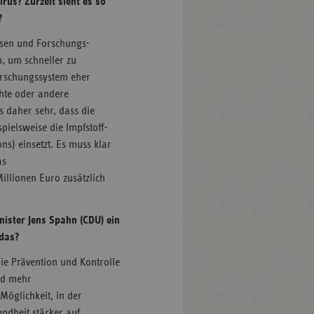
rus? Zurzeit sieht es so
?
sen und Forschungs-
, um schneller zu
orschungssystem eher
chte oder andere
s daher sehr, dass die
pielsweise die Impfstoff-
ns) einsetzt. Es muss klar
as
llionen Euro zusätzlich
ister Jens Spahn (CDU) ein
 das?
ie Prävention und Kontrolle
nd mehr
öglichkeit, in der
ndheit stärker auf