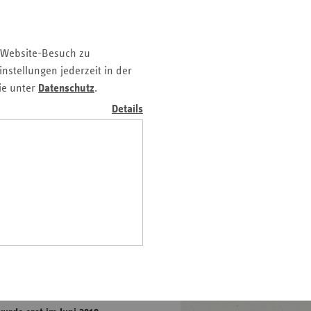
z
nd
 Website-Besuch zu
n
nstellungen jederzeit in der
n-
ie unter
Datenschutz
.
t
Details
wig-
ein
gen