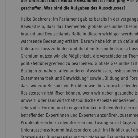
Der Unterausschuss Globale Gesundheit ist noch jung – er w
geschaffen. Was sind die Aufgaben des Ausschusses?
Heike Baehrens: Im Parlament gab es bereits in der vergang
Bewusstsein, dass das Themenfeld globale Gesundheit beso
braucht und Deutschlands Rolle in diesem wichtiger werdende
wachsende Bedeutung erfährt. Darum habe ich mich dafür ei
Unterausschuss zu bilden und ihn dem Gesundheitsausschuss
Gremium nutzen wir die Möglichkeit, die verschiedenen The
politikfeldübergreifend zu bearbeiten. Globale Gesundheit is
Bezügen zu nahezu allen anderen Ausschüssen, insbesondere
Zusammenarbeit und Entwicklung“ sowie „Bildung und Forschu
dass wir zum Beispiel ein Problem wie die voranschreitenden
Resistenzen nicht lösen können, wenn wir neben gesundheitsp
umwelt- oder landwirtschaftspolitische Aspekte einbeziehen. 
sehr gutes Forum, um in engem Kontakt mit den Vertretern d
betreffenden Expertinnen und Experten anzuhören, zusamm
Problembereiche zu identifizieren und Lösungsvorschläge zu
Unterausschuss kommt insbesondere auch im Hinblick auf die
Strategie der Bundesregierung zur globalen Gesundheitspoliti