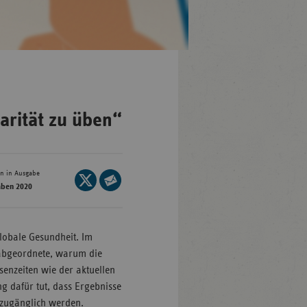
en-
mberg
/Brandenburg
darität zu üben“
n
rg
en in Ausgabe
Seite
aben 2020
auf
Seite
nburg-
X
per
mmern
teilen
E-
lobale Gesundheit. Im
sachsen
Mail
sabgeordnete, warum die
ein-
teilen
enzeiten wie der aktuellen
len
 dafür tut, dass Ergebnisse
and-
 zugänglich werden.