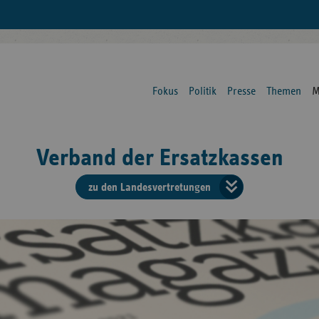
Fokus
Politik
Presse
Themen
M
Verband der Ersatzkassen
zu den Landesvertretungen
Verban
der
Ersatzk
vd
Bundes