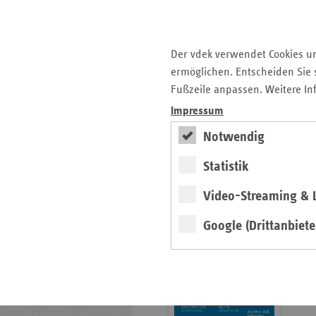
Krankenhauslandschaft
5. Ausgabe 2025: Zukunft
der Gesundheitskompetenz
Der vdek verwendet Cookies u
ermöglichen. Entscheiden Sie s
Archiv
Fußzeile anpassen. Weitere In
Jahresverzeichnisse
Impressum
Impressum Magazin
Notwendig
Statistik
Seitenleiste
Basisdaten 2025/26
Video-Streaming & L
mit
erschienen
weiteren
Google (Drittanbiete
Broschüre
Informationen