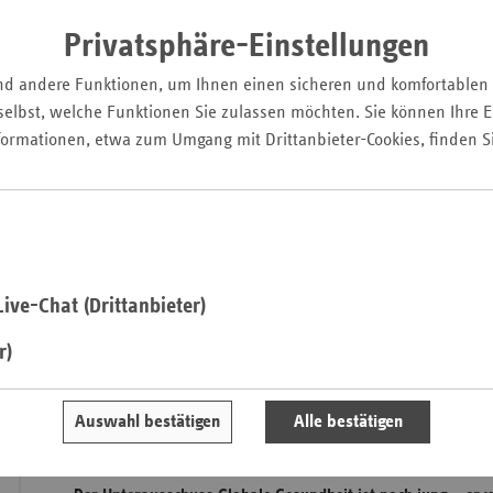
Pfal
Privatsphäre-Einstellungen
Saarla
nd andere Funktionen, um Ihnen einen sicheren und komfortablen
Sachse
elbst, welche Funktionen Sie zulassen möchten. Sie können Ihre Ei
Sachse
formationen, etwa zum Umgang mit Drittanbieter-Cookies, finden S
Anhal
Schles
Holst
Thürin
ive-Chat (Drittanbieter)
r)
Auswahl bestätigen
Alle bestätigen