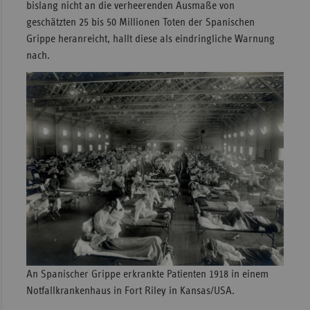
bislang nicht an die verheerenden Ausmaße von
Sachse
geschätzten 25 bis 50 Millionen Toten der Spanischen
Grippe heranreicht, hallt diese als eindringliche Warnung
Sachse
nach.
Anhal
Schles
Holst
Thürin
An Spanischer Grippe erkrankte Patienten 1918 in einem
Notfallkrankenhaus in Fort Riley in Kansas/USA.