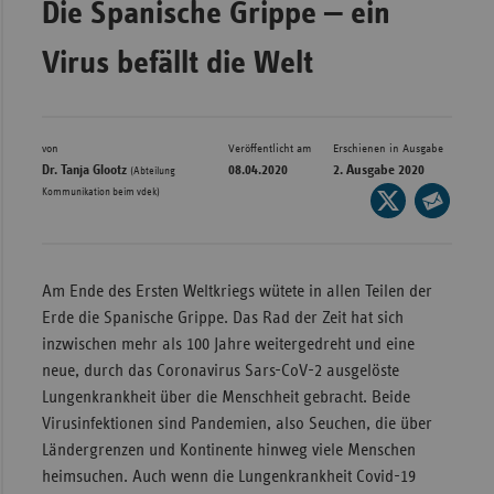
Die Spanische Grippe ‒ ein
Bad
Württe
Virus befällt die Welt
Bayern
Berlin
Breme
von
Veröffentlicht am
Erschienen in Ausgabe
Dr. Tanja Glootz
08.04.2020
2. Ausgabe 2020
(Abteilung
Hambu
Kommunikation beim vdek)
Seite
auf
Hessen
Seite
X
per
Meckle
teilen
E-
Vorpo
Am Ende des Ersten Weltkriegs wütete in allen Teilen der
Mail
Erde die Spanische Grippe. Das Rad der Zeit hat sich
Nieder
teilen
inzwischen mehr als 100 Jahre weitergedreht und eine
Nordrh
neue, durch das Coronavirus Sars-CoV-2 ausgelöste
Westfa
Lungenkrankheit über die Menschheit gebracht. Beide
Virusinfektionen sind Pandemien, also Seuchen, die über
Rheinl
Ländergrenzen und Kontinente hinweg viele Menschen
Pfal
heimsuchen. Auch wenn die Lungenkrankheit Covid-19
Saarla