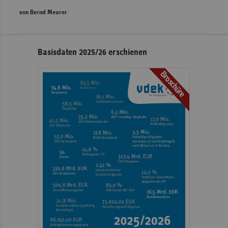
von Bernd Meurer
Seitennavigation
Seitenleiste
Basisdaten 2025/26 erschienen
mit
Broschüre
weiteren
Informationen