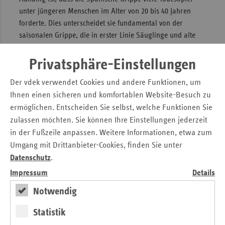
unter jüngeren Menschen im Alter von 20 bis 40 Jahren
forderte. Dies unterscheidet sie fundamental von der
saisonalen Grippe, die in erster Linie Säuglinge und alte
Menschen gefährdet. Eine Erklärung für die hohe Todesrate
unter jüngeren Menschen bei der Spanischen Grippe richtet
Privatsphäre-Einstellungen
sich auf das Immunsystem der Erkrankten, das zunächst
Der vdek verwendet Cookies und andere Funktionen, um
unterdrückt wurde, dann überreagierte (Zytokinsturm) –
Ihnen einen sicheren und komfortablen Website-Besuch zu
und in der Folge eine Schädigung und Zerstörung des
ermöglichen. Entscheiden Sie selbst, welche Funktionen Sie
Lungengewebes bewirkte.
zulassen möchten. Sie können Ihre Einstellungen jederzeit
Gefahr unterschätzt?
in der Fußzeile anpassen. Weitere Informationen, etwa zum
Umgang mit Drittanbieter-Cookies, finden Sie unter
Die Regierungen in Berlin, Paris oder Washington wurden
Datenschutz
.
zwar von der Wucht der zweiten Welle (Herbstwelle)
Impressum
Details
überrascht, aber aus Sicht des Neuzeithistorikers Eckard
Michels sahen sie die Pandemie nicht als das dringendste
Notwendig
Problem an. Die Welt war 1918/1919 vom Ersten Weltkrieg
Statistik
gezeichnet, die Menschen vom Hunger ausgezehrt und