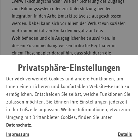
„Verwirklichungschancen“ wie der Sicherung des Zugangs
zum Bildungssystem oder zur Unterstützung bei der
Integration in den Arbeitsmarkt zeitweise ausgeschlossen
werden. Dabei kann sich vor allem der Verlust von sozialen
und kommunikativen Kontakten negativ auf das
Wohlbefinden und die Ausgeglichenheit auswirken. In
diesem Zusammenhang weisen britische Psychiater in
einem Thesenpapier darauf hin, dass sich durch die
Quarantäne die Gefahren eines möglichen
Privatsphäre-Einstellungen
Substanzmissbrauchs, einer übermäßigen Nutzung von
elektronischen Spielen, von häuslicher Gewalt und
Der vdek verwendet Cookies und andere Funktionen, um
Kindesmisshandlungen, des Verlusts von frei zugänglichem
Ihnen einen sicheren und komfortablen Website-Besuch zu
Schulessen und der Unterbrechung der sonst gelebten
ermöglichen. Entscheiden Sie selbst, welche Funktionen Sie
sozialen Kontakte vergrößern können.
zulassen möchten. Sie können Ihre Einstellungen jederzeit
Das „eingeschlossene“ Leben unter prekären
in der Fußzeile anpassen. Weitere Informationen, etwa zum
Wohnbedingungen und wenig bildungsunterstützenden
Umgang mit Drittanbieter-Cookies, finden Sie unter
Angeboten (zum Beispiel durch das Fehlen eines
Datenschutz
.
Computers, durch wenig Kommunikation und wenig
Impressum
Details