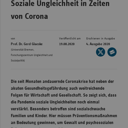
Soziale Ungleichheit in Zeiten
Bad
Württe
von Corona
Bayern
Berlin
Breme
von
Veröffentlicht am
Erschienen in Ausgabe
Prof. Dr. Gerd Glaeske
19.08.2020
4. Ausgabe 2020
Hambu
(Universität Bremen,
Seite
Forschungszentrum Ungleichheit und
auf
Hessen
Seite
Sozialpolitik)
X
per
Meckle
teilen
E-
Vorpo
Mail
Die seit Monaten andauernde Coronakrise hat neben der
Nieder
teilen
akuten Gesundheitsgefährdung auch weitreichende
Nordrh
Folgen für Wirtschaft und Gesellschaft. So zeigt sich, dass
Westfa
die Pandemie soziale Ungleichheiten noch einmal
verstärkt. Besonders betroffen sind sozialschwache
Rheinl
Familien und Kinder. Hier müssen Präventionsmaßnahmen
Pfal
an Bedeutung gewinnen, um Gewalt und psychosozialen
Saarla