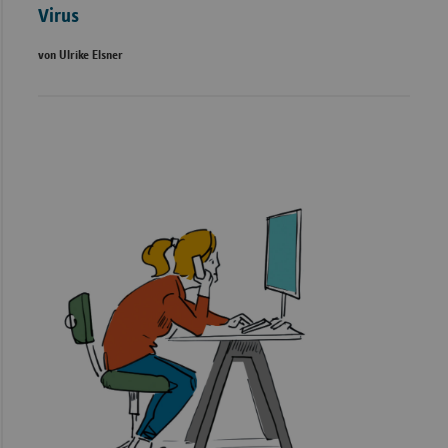
Virus
von Ulrike Elsner