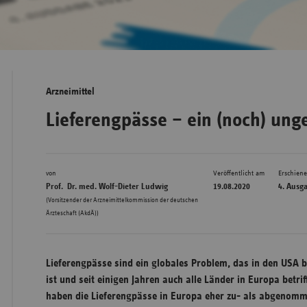
Bad
Württe
Bayern
Arzneimittel
Berlin
Lieferengpässe – ein (noch) ung
Breme
Hambu
von
Veröffentlicht am
Erschien
Hessen
Prof. Dr. med. Wolf-Dieter Ludwig
19.08.2020
4. Ausg
Meckle
(Vorsitzender der Arzneimittelkommission der deutschen
Ärzteschaft (AkdÄ))
Vorpo
Nieder
Nordrh
Lieferengpässe sind ein globales Problem, das in den USA b
Westfa
ist und seit einigen Jahren auch alle Länder in Europa betriff
haben die Lieferengpässe in Europa eher zu- als abgenomm
Rheinl