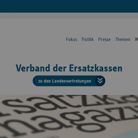
Fokus
Politik
Presse
Themen
M
Verband der Ersatzkassen
zu den Landesvertretungen
Verban
der
Ersatzk
vd
Bundes