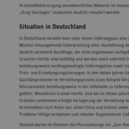
Arzneimittelversorgung verantwortlichen Akteuren im Gesund
„Drug Shortages“ inzwischen deutlich reduziert werden.
Situation in Deutschland
In Deutschland versteht man unter einem Lieferengpass eine 
Wochen hinausgehende Unterbrechung einer Auslieferung des
deutlich vermehrte Nachfrage, der nicht angemessen nach
Ursachen hierfür sind vielfältig und werden meist unterteilt 
beziehungsweise nachfragebedingte Lieferengpässe sowie Lie
Preis- und Erstattungsregulierungen. In den letzten Jahren 
Qualitätsprobleme im Herstellungsprozess (zum Beispiel Ver
Nitrosaminen) beziehungsweise in der Lieferkette zu Liefere
geführt. Wesentliche Gründe hierfür sind die im letzten Jah
Gründen zunehmend erfolgte Verlagerung der Herstellung von
Arzneimitteln nach Asien (vor allem China und Indien) sowie
Probleme infolge komplexer und mitunter fragmentierter Lief
Deshalb wurde im Rahmen des Pharmadialogs ein „Jour fi