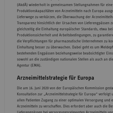
(AkdÄ) wiederholt in gemeinsamen Stellungnahmen für eine
Produktionskapazitäten von Arzneimitteln nach Europa ausg
Lieferwege zu verkürzen, die Überwachung der Arzneimittelh
Transparenz hinsichtlich der Ursachen von Lieferengpässen z
gleichzeitig die Einhaltung europäischer Standards, etwa be
Produktionssicherheit und Arbeitsbedingungen, zu garantiere
die Verpflichtungen für pharmazeutische Unternehmen zu ko
Einhaltung besser zu überwachen. Dabei geht es um Meldepf
bestehenden Engpässen beziehungsweise beabsichtigter Eins
sowohl an die zuständigen nationalen Stellen als auch an di
Agentur (EMA).
Arzneimittelstrategie für Europa
Die am 16. Juni 2020 von der Europäischen Kommission gestar
Konsultation zur „Arzneimittelstrategie für Europa“ verfolgt
allen Patienten Zugang zu einer optimalen Versorgung und 
Arzneimitteln zu verschaffen. Dies erfordert aber auch die B
Lieferengpässen bei versorgungsrelevanten Arzneimitteln und 