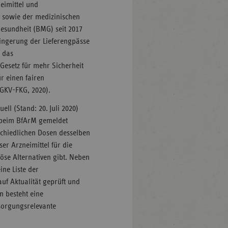
neimittel und
) sowie der medizinischen
Gesundheit (BMG) seit 2017
ringerung der Lieferengpässe
n das
Gesetz für mehr Sicherheit
r einen fairen
(GKV-FKG, 2020).
ell (Stand: 20. Juli 2020)
n beim BfArM gemeldet
schiedlichen Dosen desselben
ser Arzneimittel für die
öse Alternativen gibt. Neben
ne Liste der
auf Aktualität geprüft und
 besteht eine
rsorgungsrelevante