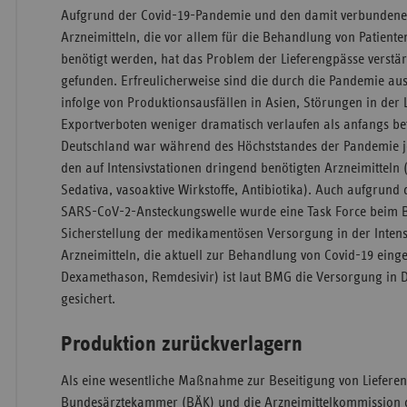
Aufgrund der Covid-19-Pandemie und den damit verbundenen
Arzneimitteln, die vor allem für die Behandlung von Patienten
benötigt werden, hat das Problem der Lieferengpässe verstä
gefunden. Erfreulicherweise sind die durch die Pandemie au
infolge von Produktionsausfällen in Asien, Störungen in der L
Exportverboten weniger dramatisch verlaufen als anfangs be
Deutschland war während des Höchststandes der Pandemie 
den auf Intensivstationen dringend benötigten Arzneimitteln 
Sedativa, vasoaktive Wirkstoffe, Antibiotika). Auch aufgrun
SARS-CoV-2-Ansteckungswelle wurde eine Task Force beim B
Sicherstellung der medikamentösen Versorgung in der Intens
Arzneimitteln, die aktuell zur Behandlung von Covid-19 eing
Dexamethason, Remdesivir) ist laut BMG die Versorgung in D
gesichert.
Produktion zurückverlagern
Als eine wesentliche Maßnahme zur Beseitigung von Liefere
Bundesärztekammer (BÄK) und die Arzneimittelkommission d