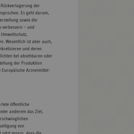
 Rückverlagerung der
esprochen. Es geht darum,
erstellung sowie die
u verbessern – und
i Umweltschutz,
n. Wesentlich ist aber auch,
nkretisieren und deren
lichten bei absehbaren oder
tellung der Produktion
e Europäische Arzneimittel-
tete öffentliche
 unter anderem das Ziel,
erschwinglichen
eseitigung von
setzt voraus, dass die