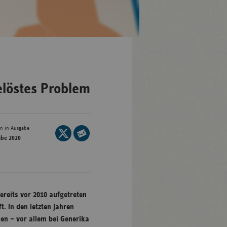
en-
mberg
/Brandenburg
elöstes Problem
n
rg
en in Ausgabe
Seite
abe 2020
auf
Seite
nburg-
X
per
mmern
teilen
E-
sachsen
Mail
ein-
ereits vor 2010 aufgetreten
teilen
len
t. In den letzten Jahren
en – vor allem bei Generika
and-