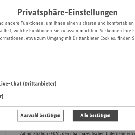
zu Antibiotika, Onkologika, Herz-Kreislauf-Mitteln, Analget
Pfal
Psychopharmaka.
Privatsphäre-Einstellungen
Saarla
nd andere Funktionen, um Ihnen einen sicheren und komfortablen
Sachse
elbst, welche Funktionen Sie zulassen möchten. Sie können Ihre Ei
Sachse
formationen, etwa zum Umgang mit Drittanbieter-Cookies, finden S
Anhal
Schles
Holst
Thürin
ive-Chat (Drittanbieter)
r)
Auswahl bestätigen
Alle bestätigen
Im Unterschied zur europäischen Entwicklung konnte in den
Zusammenarbeit zwischen der US-amerikanischen Behörde 
Administration (FDA), den pharmazeutischen Unternehmern u