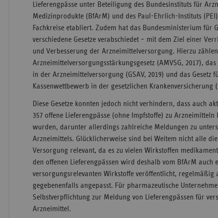
Lieferengpässe unter Beteiligung des Bundesinstituts für Arz
Medizinprodukte (BfArM) und des Paul-Ehrlich-Instituts (PEI
Fachkreise etabliert. Zudem hat das Bundesministerium für 
verschiedene Gesetze verabschiedet – mit dem Ziel einer Ver
und Verbesserung der Arzneimittelversorgung. Hierzu zähle
Arzneimittelversorgungsstärkungsgesetz (AMVSG, 2017), das 
in der Arzneimittelversorgung (GSAV, 2019) und das Gesetz fü
Kassenwettbewerb in der gesetzlichen Krankenversicherung 
Diese Gesetze konnten jedoch nicht verhindern, dass auch aktu
357 offene Lieferengpässe (ohne Impfstoffe) zu Arzneimittel
wurden, darunter allerdings zahlreiche Meldungen zu unter
Arzneimittels. Glücklicherweise sind bei Weitem nicht alle die
Versorgung relevant, da es zu vielen Wirkstoffen medikament
den offenen Lieferengpässen wird deshalb vom BfArM auch ei
versorgungsrelevanten Wirkstoffe veröffentlicht, regelmäßig 
gegebenenfalls angepasst. Für pharmazeutische Unternehmen
Selbstverpflichtung zur Meldung von Lieferengpässen für ve
Arzneimittel.