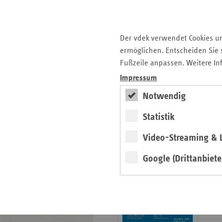
Krankenhauslandschaft
5. Ausgabe 2025: Zukunft
der Gesundheitskompetenz
Der vdek verwendet Cookies u
ermöglichen. Entscheiden Sie s
Archiv
Fußzeile anpassen. Weitere In
Jahresverzeichnisse
Impressum
Impressum Magazin
Notwendig
Statistik
Seitenleiste
Basisdaten 2025/26
Video-Streaming & L
mit
erschienen
weiteren
Google (Drittanbiete
Broschüre
Informationen