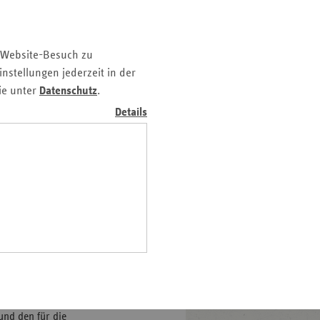
ika, Antidiabetika und
z
nd
 Website-Besuch zu
n
nstellungen jederzeit in der
n-
ie unter
Datenschutz
.
t
Details
wig-
ein
gen
 USA aufgrund einer engen
Food and Drug
nd den für die