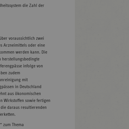
heitssystem die Zahl der
über voraussichtlich zwei
 Arzneimittels oder eine
gekommen werden kann. Die
in herstellungsbedingte
ferengpässe infolge von
haben zudem
unreinigung mit
ngpässen in Deutschland
rzehnt aus ökonomischen
 Wirkstoffen sowie fertigen
 die daraus resultierenden
erketten.
xe“ zum Thema