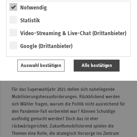
Grundrechtestaats. Wie stärken wir den Geltungscharakter
Notwendig
von Grundrechten, über die wir als Bürger alle konstitutiv
und immerwährend verfügen? Die Wertschätzung der
Statistik
Freiheit kann sich neu ausbalancieren. Viele spürten
erstmals in der Konsequenz des Runterfahrens, wie
Video-Streaming & Live-Chat (Drittanbieter)
wertvoll es ist, über das eigene Leben selbst bestimmen zu
Google (Drittanbieter)
können. Das sind wichtige Erfahrungen und Diskussionen,
die eine Post-Corona-Zeit begleiten, um demokratische
Resilienz zu stärken.
Auswahl bestätigen
Alle bestätigen
Krisen-Vorsorge treibt Wähler um
Für das Superwahljahr 2021 stellen sich naheliegende
Mobilisierungsherausforderungen. Rückblickend werden
sich Wähler fragen, warum die Politik nicht ausreichend für
den Pandemie-Fall vorbereitet war? Können Schuldige
ausfindig gemacht werden? Doch das ist eher
rückwärtsgerichtet. Zukunftsmobilisierend spielen die
Themen eine Rolle, die strategisch Vorsorge ins Zentrum