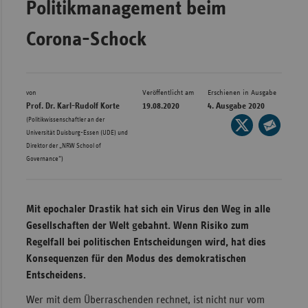
Politikmanagement beim
Bad
Württe
Corona-Schock
Bayern
Berlin
Breme
von
Veröffentlicht am
Erschienen in Ausgabe
Prof. Dr. Karl-Rudolf Korte
19.08.2020
4. Ausgabe 2020
Hambu
(Politikwissenschaftler an der
Seite
Universität Duisburg-Essen (UDE) und
auf
Hessen
Seite
Direktor der „NRW School of
X
per
Governance“)
Meckle
teilen
E-
Vorpo
Mail
Nieder
Mit epochaler Drastik hat sich ein Virus den Weg in alle
teilen
Nordrh
Gesellschaften der Welt gebahnt. Wenn Risiko zum
Westfa
Regelfall bei politischen Entscheidungen wird, hat dies
Konsequenzen für den Modus des demokratischen
Rheinl
Entscheidens.
Pfal
Wer mit dem Überraschenden rechnet, ist nicht nur vom
Saarla