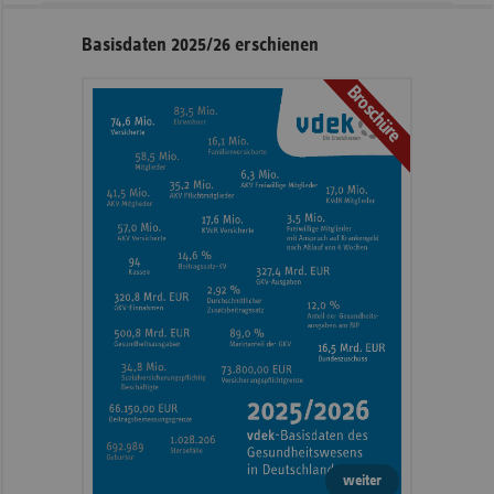
Seitennavigation
Seitenleiste
Basisdaten 2025/26 erschienen
mit
Broschüre
weiteren
Informationen
weiter