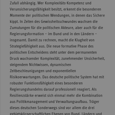
Zufall abhängig. Wer Komplexitäts-Kompetenz und
Sachse
Verunsicherungsfähigkeit besitzt, erkennt die besonderen
Momente der politischen Wendungen, in denen das Sichere
Sachse
kippt. In Zeiten des Gewissheitsschwundes wachsen die
Anhal
Zumutungen für die politischen Akteure, aber auch für die
Schles
Regierungsformation – im Bund und in den Ländern –
Holst
insgesamt. Damit zu rechnen, macht die Klugheit von
Thürin
Strategiefähigkeit aus. Die neue formative Phase des
politischen Entscheidens steht unter dem permanenten
Druck wachsender Komplexität, zunehmender Unsicherheit,
steigendem Nichtwissen, dynamischen
Zeitbeschleunigungen und exponentiellen
Risikoerwartungen. Das deutsche politische System hat mit
robuster Funktionsfähigkeit eines besonderen
Regierungshandelns darauf professionell reagiert. Als
Resilienzstärke erweist sich einmal mehr die Kombination
aus Politikmanagement und Verwaltungsaufbau. Träger
dieses deutschen Sonderwegs sind vor allem die drei
gebietskörperschaftlichen Ebenen von Bund, Ländern und