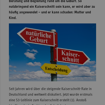
Beratung und Begleitung rund um die Geburt. So
nutzbringend ein Kaiserschnitt sein kann, er wird aber zu
Sachse
häufig angewendet – und er kann schaden: Mutter und
Sachse
Kind.
Anhal
Schles
Holst
Thürin
Seit Jahren wird über die steigende Kaiserschnitt-Rate in
Deutschland und weltweit diskutiert. Jetzt wurde erstmals
eine S3-Leitlinie zum Kaiserschnitt erstellt (1). Anstoß