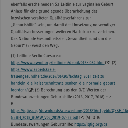
ebenfalls erscheinenden S3-Leitlinie zur vaginalen Geburt –
Anlass für eine grundlegende Überarbeitung des
inzwischen veralteten Qualitätsverfahrens zur
„Geburtshilfe“ sein, um damit der Umsetzung notwendiger
Qualitätsverbesserungen weiteren Nachdruck zu verleihen.
Das Nationale Gesundheitsziel „Gesundheit rund um die
Geburt“ (5) weist den Weg.
(1) Leitlinie Sectio Caesarea:
https://www.awmf.org/leitlinien/detail/015- 084.html
; (2)
https://www.arbeitskreis-
frauengesundheit.de/2014/06/20/fachtag-2014-zeit-zu-
handeln-die-kaiserschnittrate-senken-die-normale-geburt-
foerdenr/
; (3) Berechnung aus den O/E-Werten der
Bundesauswertungen Geburtshilfe (2016, 2017, 2018) – z.
B.
https://iqtig.org/downloads/auswertung/2018/16n1gebh/QSKH_16
GEBH_2018_BUAW_V02_2019-07-23.pdf
; (4) IQTIG
Bundesauswertungen Geburtshilfe:
https://iqtig.org/qs-