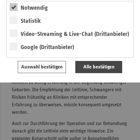
werden, die den hohen Qualitätskriterien der
Notwendig
evidenzbasierten Medizin genügen. Die Auswertung erlaubt
aber Empfehlungen für besondere Situationen, zum
Statistik
Beispiel für die Geburt aus Steißlage. Die Daten zeigen
keinen automatischen Vorteil des Kaiserschnitts für die
Video-Streaming & Live-Chat (Drittanbieter)
Gesundheit der Kinder. Bei günstigen Voraussetzungen und
Google (Drittanbieter)
Begleitung durch eine erfahrene Geburtshelferin ist die
natürliche Geburt aus Beckenendlage sicher.
Auswahl bestätigen
Alle bestätigen
Hier wird ein Problem deutlich: Durch die hohe Zahl an
Kaiserschnittgeburten und den Personalmangel haben viele
Kliniken zu wenig Erfahrung in der Begleitung schwieriger
Geburten. Die Empfehlung der Leitlinie, Schwangere mit
Risiken frühzeitig an Kliniken mit entsprechender
Erfahrung zu überweisen, müsste konsequent umgesetzt
werden.
Auch zur Durchführung der Operation und zur Behandlung
danach gibt die Leitlinie viele wichtige Hinweise. Ein
geplanter Kaiserschnitt sollte außer in Ausnahmefällen