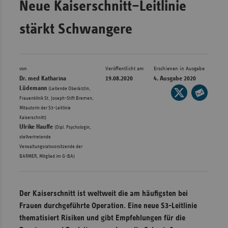
Neue Kaiserschnitt–Leitlinie
Bad
Württe
stärkt Schwangere
Bayern
Berlin
Breme
von
Veröffentlicht am
Erschienen in Ausgabe
Dr. med Katharina
19.08.2020
4. Ausgabe 2020
Hambu
Lüdemann
(Leitende Oberärztin,
Seite
Frauenklinik St. Joseph-Stift Bremen,
auf
Hessen
Seite
Mitautorin der S3-Leitlinie
X
,
per
Kaiserschnitt)
Meckle
teilen
Ulrike Hauffe
(Dipl. Psychologin,
E-
Vorpo
stellvertretende
Mail
Verwaltungsratsvorsitzende der
Nieder
teilen
BARMER, Mitglied im G-BA)
Nordrh
Westfa
Der Kaiserschnitt ist weltweit die am häufigsten bei
Rheinl
Frauen durchgeführte Operation. Eine neue S3-Leitlinie
Pfal
thematisiert Risiken und gibt Empfehlungen für die
Saarla