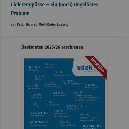
Lieferengpässe – ein (noch) ungelöstes
Problem
von Prof. Dr. med. Wolf-Dieter Ludwig
Seitennavigation
Seitenleiste
Basisdaten 2025/26 erschienen
mit
Broschüre
weiteren
Informationen