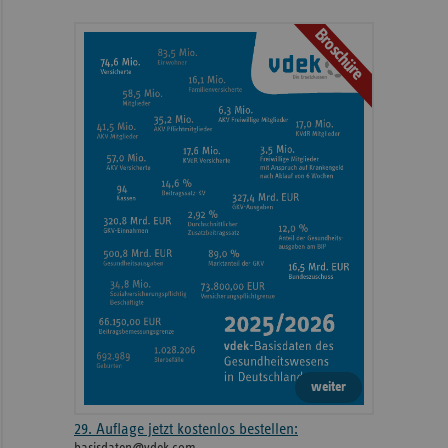
mit
Broschüre
weiteren
Informationen
weiter
29. Auflage jetzt kostenlos bestellen:
basisdaten@vdek.com