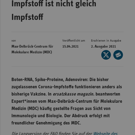
Impfstoff ist nicht gleich
Bad
Württe
Impfstoff
Bayern
Berlin
Breme
von
Veröffentlicht am
Erschienen in Ausgabe
Max-Delbrück-Centrum für
15.04.2021
2. Ausgabe 2021
Hambu
Molekulare Medizin (MDC)
Seite
auf
Hessen
Seite
X
per
Meckle
teilen
E-
Vorpo
Boten-RNA, Spike-Proteine, Adenoviren: Die bisher
Mail
zugelassenen Corona-Impfstoffe funktionieren anders als
Nieder
teilen
bisherige Vakzine. In
ersatzkasse magazin.
beantworten
Nordrh
Expert*innen vom Max-Delbrück-Centrum für Molekulare
Westfa
Medizin (MDC) häufig gestellte Fragen aus Sicht von
Immunologie und Biologie. Der Abdruck erfolgt mit
Rheinl
freundlicher Genehmigung des MDC.
Pfal
Saarla
Die Langversion der FAQ finden Sie auf der
Webseite des