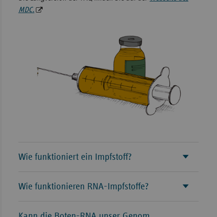
MDC.
Sachse
Sachse
Anhal
Schles
Holst
Thürin
Wie funktioniert ein Impfstoff?
Wie funktionieren RNA-Impfstoffe?
Kann die Boten-RNA unser Genom