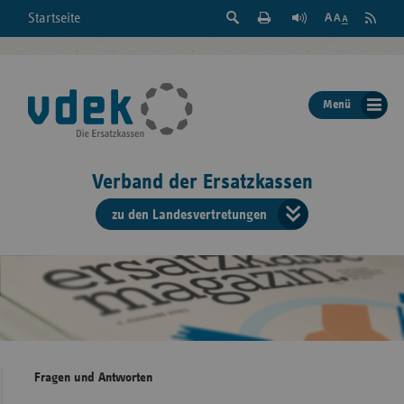
Suche
Seite
RSS
Startseite
Feed
einblenden
Drucken
abonni
Schrift
/
ausblenden
der
Menü
Seite
ändern
Verband der Ersatzkassen
zu den Landesvertretungen
Verband
der
Ersatzkass
vd
Bundes
Fragen und Antworten