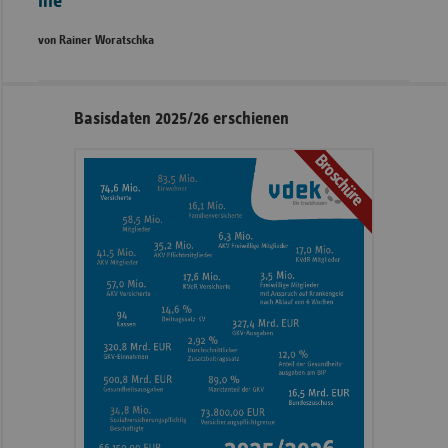
nie
von Rainer Woratschka
Seitennavigation
Seitenleiste
Basisdaten 2025/26 erschienen
mit
Broschüre
weiteren
Informationen