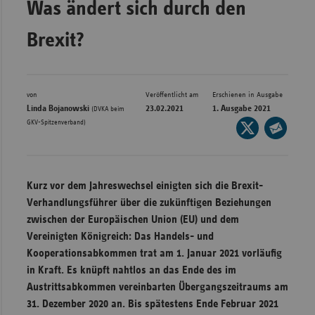
Was ändert sich durch den
Bad
Württe
Brexit?
Bayern
Berlin
Breme
von
Veröffentlicht am
Erschienen in Ausgabe
Linda Bojanowski
23.02.2021
1. Ausgabe 2021
(DVKA beim
Hambu
GKV-Spitzenverband)
Seite
auf
Hessen
Seite
X
per
Meckle
teilen
E-
Vorpo
Kurz vor dem Jahreswechsel einigten sich die Brexit-
Mail
Verhandlungsführer über die zukünftigen Beziehungen
Nieder
teilen
zwischen der Europäischen Union (EU) und dem
Nordrh
Vereinigten Königreich: Das Handels- und
Westfa
Kooperationsabkommen trat am 1. Januar 2021 vorläufig
in Kraft. Es knüpft nahtlos an das Ende des im
Rheinl
Austrittsabkommen vereinbarten Übergangszeitraums am
Pfal
31. Dezember 2020 an. Bis spätestens Ende Februar 2021
Saarla