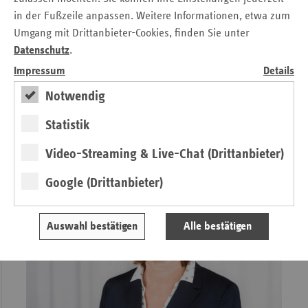
die ab oder nach diesem Zeitpunkt beginnen und vorher
in der Fußzeile anpassen. Weitere Informationen, etwa zum
keinerlei grenzüberschreitenden Bezug zwischen einem EU-
Umgang mit Drittanbieter-Cookies, finden Sie unter
Mitgliedstaat und dem Vereinigten Königreich hatten (sog.
Datenschutz
.
„Neufälle“).
Impressum
Details
Notwendig
Weitere Artikel aus
ersatzkasse
magazin.
1. Ausgabe 2021
Statistik
Video-Streaming & Live-Chat (Drittanbieter)
Google (Drittanbieter)
Auswahl bestätigen
Alle bestätigen