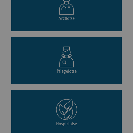
Arztlotse
Pflegelotse
Hospizlotse