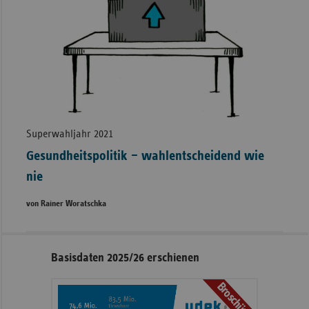
Superwahljahr 2021
Gesundheitspolitik – wahlentscheidend wie
nie
von Rainer Woratschka
Seitennavigation
Seitenleiste
Basisdaten 2025/26 erschienen
mit
Broschüre
weiteren
Informationen