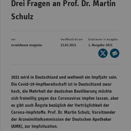
Drei Fragen an Prof. Dr. Martin
Bad
Württe
Schulz
Bayern
Berlin
Breme
von
Veröffentlicht am
Erschienen in Ausgabe
ersatzkasse magazin.
23.02.2021
1. Ausgabe 2021
Hambu
Seite
auf
Hessen
Seite
X
per
Meckle
teilen
E-
Vorpo
2021 wird in Deutschland und weltweit ein Impfjahr sein.
Mail
Die Covid-19-Impfbereitschaft ist in Deutschland zwar
Nieder
teilen
hoch, die Mehrheit der deutschen Bevölkerung möchte
Nordrh
sich freiwillig gegen das Coronavirus impfen lassen, aber
Westfa
es gibt auch Ängste bezüglich der Verträglichkeit der
Corona-Impfstoffe. Prof. Dr. Martin Schulz, Vorsitzender
Rheinl
der Arzneimittelkommission der Deutschen Apotheker
Pfal
(AMK), zur Impfsituation.
Saarla