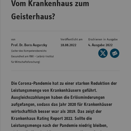
Vom Krankenhaus zum
Bad
Württe
Geisterhaus?
Bayern
Berlin
Breme
von
Veröffentlicht am
Erschienen in Ausgabe
Prof. Dr. Boris Augurzky
18.08.2022
4. Ausgabe 2022
Hambu
(Leiter des Kompetenzbereichs
Seite
Gesundheit am RWI – Leibniz-Institut
auf
Hessen
Seite
für Wirtschaftsforschung)
X
per
Meckle
teilen
E-
Vorpo
Mail
Die Corona-Pandemie hat zu einer starken Reduktion der
Nieder
teilen
Leistungsmenge von Krankenhäusern geführt.
Nordrh
Ausgleichszahlungen haben die Erlösminderungen
Westfa
aufgefangen, sodass das Jahr 2020 für Krankenhäuser
wirtschaftlich besser war als 2019. Das zeigt der
Rheinl
Krankenhaus Rating Report 2022. Sollte die
Pfal
Leistungsmenge nach der Pandemie niedrig bleiben,
Saarla