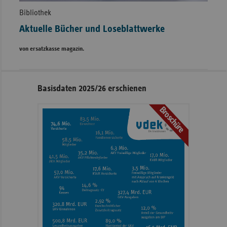
Bibliothek
Aktuelle Bücher und Loseblattwerke
von ersatzkasse magazin.
Seitennavigation
Seitenleiste
Basisdaten 2025/26 erschienen
mit
Broschüre
weiteren
Informationen