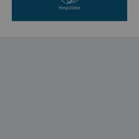
Hospizlotse
Fußleisten-
Navigation
Verband der Ersatzkassen e. V. (vdek)
BEREICHE
FORMALES