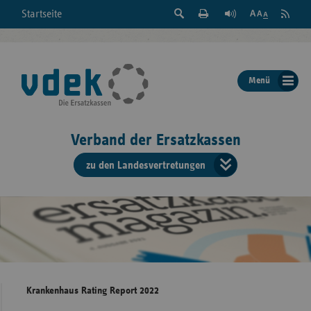
Suche
Seite
RSS
Startseite
Feed
einblenden
Drucken
abonni
Schrift
/
ausblenden
der
Menü
Seite
ändern
Verband der Ersatzkassen
zu den Landesvertretungen
Verband
der
Ersatzkass
vd
Bundes
Krankenhaus Rating Report 2022