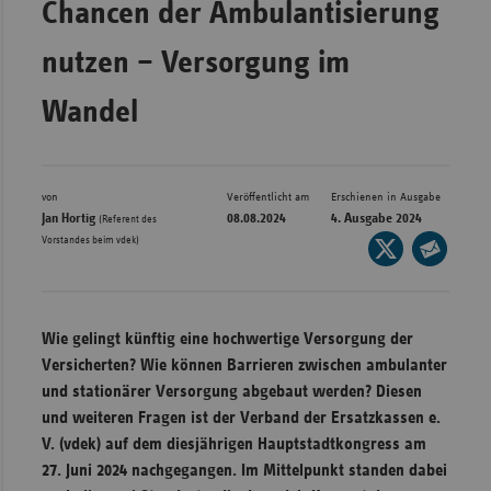
Chancen der Ambulantisierung
Bad
Württe
nutzen – Versorgung im
Bayern
Wandel
Berlin
Breme
Hambu
von
Veröffentlicht am
Erschienen in Ausgabe
Jan Hortig
08.08.2024
4. Ausgabe 2024
Hessen
(Referent des
Vorstandes beim vdek)
Seite
Meckle
auf
Seite
Vorpo
X
per
Nieder
teilen
E-
Wie gelingt künftig eine hochwertige Versorgung der
Mail
Nordrh
Versicherten? Wie können Barrieren zwischen ambulanter
teilen
Westfa
und stationärer Versorgung abgebaut werden? Diesen
und weiteren Fragen ist der Verband der Ersatzkassen e.
Rheinl
V. (vdek) auf dem diesjährigen Hauptstadtkongress am
Pfal
27. Juni 2024 nachgegangen. Im Mittelpunkt standen dabei
Saarla