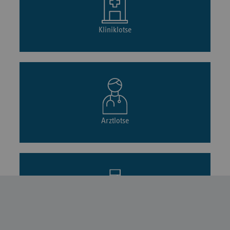
Kliniklotse
Arztlotse
Pflegelotse