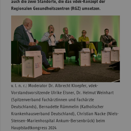
auch die zwei Standorte, die das vdek-Konzept der
Regionalen Gesundheitszentren (RGZ) umsetzen.
Sachse
Sachse
Anhal
Schles
Holst
Thürin
v. l. n. r.: Moderator Dr. Albrecht Kloepfer, vdek-
Vorstandsvorsitzende Ulrike Elsner, Dr. Helmut Weinhart
(Spitzenverband Fachärztinnen und Fachärzte
Deutschlands), Bernadette Rümmelin (Katholischer
Krankenhausverband Deutschland), Christian Nacke (Niels-
Stensen-Marienhospital Ankum-Bersenbrück) beim
Hauptstadtkongress 2024