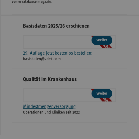
von ersatzkasse magazin.
Seitennavigation
Seitenleiste
Basisdaten 2025/26 erschienen
mit
Broschüre
weiteren
weiter
Informationen
29. Auflage jetzt kostenlos bestellen:
basisdaten@vdek.com
Qualität im Krankenhaus
Webkarte
weiter
Mindestmengenversorgung
Operationen und Kliniken seit 2022