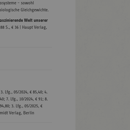
kosysteme – sowohl
 biologische Gleichgewichte.
faszinierende Welt unserer
288 S., € 36 | Haupt Verlag,
 3. Lfg., 05/2024, € 85,40; 4.
40; 7. Lfg., 10/2024, € 91; 8.
 94,80; 3. Lfg., 05/2025, €
midt Verlag, Berlin