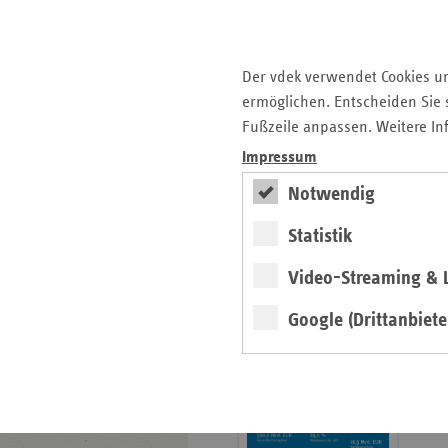
Krankenhauslandschaft
5. Ausgabe 2025: Zukunft
der Gesundheitskompetenz
Der vdek verwendet Cookies u
ermöglichen. Entscheiden Sie s
Archiv
Fußzeile anpassen. Weitere In
Jahresverzeichnisse
Impressum
Impressum Magazin
Notwendig
Statistik
Seitenleiste
Basisdaten 2025/26
Video-Streaming & L
mit
erschienen
weiteren
Google (Drittanbiete
Broschüre
Informationen