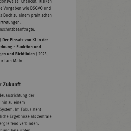
ionsweise, Chancen, Risiken
iche Vorgaben wie DSGVO und
s Buch zu einem praktischen
rtretungen,
nschutzbeauftragte.
|
Der Einsatz von KI in der
rdnung - Funktion und
en und Richtlinien
| 2025,
furt am Main
r Zukunft
Neuausrichtung der
 hin zu einem
 System. Im Fokus steht
iche Ergebnisse als zentrale
ergreifend verbinden.
chung beleuchten