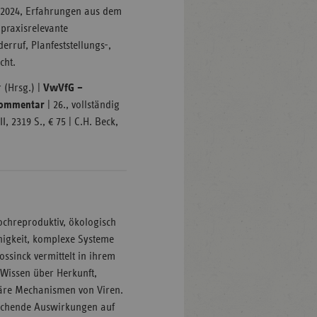
 2024, Erfahrungen aus dem
 praxisrelevante
rruf, Planfeststellungs-,
cht.
(Hrsg.) |
VwVfG –
 Kommentar
| 26., vollständig
, 2319 S., € 75 | C.H. Beck,
ochreproduktiv, ökologisch
higkeit, komplexe Systeme
ossinck vermittelt in ihrem
 Wissen über Herkunft,
äre Mechanismen von Viren.
eichende Auswirkungen auf