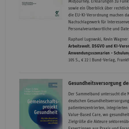
Midjourney. Erklärungen zu Funkt
sowie ein Überblick über rechtl
die EU-KI-Verordnung machen da
Nachschlagewerk für Interessenve
Personalverantwortliche und Date
Raphael Lugowski, Kevin Wagner 
Arbeitswelt. DSGVO und KI-Vero
Anwendungsszenarien - Schulung
105 S., € 22 | Bund-Verlag, Frank
Gesundheitsversorgung de
Der Sammelband untersucht die 
deutschen Gesundheitsversorgung
patientenzentrierten, integrierten
Value-Based Care, wo gesundheitl
Zielgröße die Akteure sektorenüb
Expert:innen aus Praxis und Fors