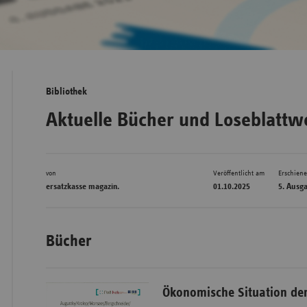
Bad
Württe
Bayern
Bibliothek
Berlin
Aktuelle Bücher und Loseblattw
Breme
Hambu
von
Veröffentlicht am
Erschien
Hessen
ersatzkasse magazin.
01.10.2025
5. Ausg
Meckle
Vorpo
Bücher
Nieder
Nordrh
Westfa
Ökonomische Situation de
Rheinl