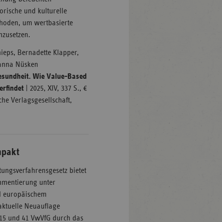
orische und kulturelle
hoden, um wertbasierte
mzusetzen.
ieps, Bernadette Klapper,
hanna Nüsken
esundheit. Wie Value-Based
erfindet
| 2025, XIV, 337 S., €
che Verlagsgesellschaft,
mpakt
ngsverfahrensgesetz bietet
mmentierung unter
d europäischem
aktuelle Neuauflage
 15 und 41 VwVfG durch das