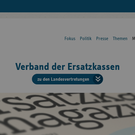
Fokus
Politik
Presse
Themen
M
Verband der Ersatzkassen
zu den Landesvertretungen
Verban
der
Ersatzk
vd
Bundes