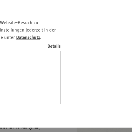
r Krankenhäuser bleibt
z
Report 2025 schafft
nd
Jahresabschlüsse und zeigt
 Website-Besuch zu
n
uellen Kennzahlen werden
nstellungen jederzeit in der
n-
ie unter
Datenschutz
.
rungsgesetzes und
t
Details
iefert der Report Politik
wig-
rung.
ein
astian Krolop, Daniel
gen
. Adam Pilny, Prof. Dr.
ankenhaus Rating Report
Tränen
| 2025, 224 S., € 369
delberg
unft
ich durch Demografie,