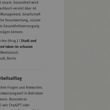
t rasant. Gesundheit wird
Fachbuch vereint über 40
, Management, Gesellschaft
sche Verantwortung, soziale
 die Gesundheitsversorgung
 prägen können.
ten (Hrsg.) |
Stadt und
und leben im urbanen
| Medizinisch
aft, Berlin
rbeitsalltag
snahen Fragen und Antworten,
rantwortungsvoll in Betrieben
 kann. Besonderes
KI wie ChatGPT oder