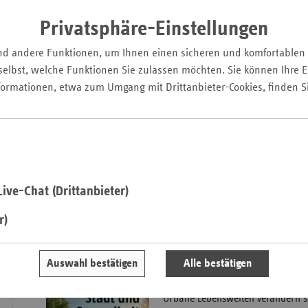
Die wirtschaftliche Lage deutsche
Pfal
Privatsphäre-Einstellungen
kritisch. Der Krankenhaus Rating 
Saarla
Transparenz, analysiert rund 500 
nd andere Funktionen, um Ihnen einen sicheren und komfortablen
Sachse
Perspektiven bis 2030. Neben akt
elbst, welche Funktionen Sie zulassen möchten. Sie können Ihre Ei
Effekte des neuen
Sachse
formationen, etwa zum Umgang mit Drittanbieter-Cookies, finden S
Krankenhausversorgungsverbesse
Anhal
Regionalbudgets bewertet. Damit l
Schles
und Wirtschaft fundierte Orientie
Holst
Prof. Dr. Boris Augurzky, Dr. Seb
Thürin
Monsees, Hernik Bergschneider, Dr
Christoph M. Schmidt (Hrsg.) |
Kr
ive-Chat (Drittanbieter)
2025. Aufbruch aus dem Tal der 
| medhochzwei Verlag GmbH, Hei
r)
Auswahl bestätigen
Alle bestätigen
Die gesunde Stadt der Zuk
Urbane Lebenswelten verändern s