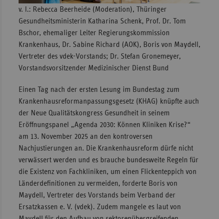
v. l.: Rebecca Beerheide (Moderation), Thüringer
Sachse
Gesundheitsministerin Katharina Schenk, Prof. Dr. Tom
Sachse
Bschor, ehemaliger Leiter Regierungskommission
Anhal
Krankenhaus, Dr. Sabine Richard (AOK), Boris von Maydell,
Vertreter des vdek-Vorstands; Dr. Stefan Gronemeyer,
Schles
Vorstandsvorsitzender Medizinischer Dienst Bund
Holst
Thürin
Einen Tag nach der ersten Lesung im Bundestag zum
Krankenhausreformanpassungsgesetz (KHAG) knüpfte auch
der Neue Qualitätskongress Gesundheit in seinem
Eröffnungspanel „Agenda 2030: Können Kliniken Krise?“
am 13. November 2025 an den kontroversen
Nachjustierungen an. Die Krankenhausreform dürfe nicht
verwässert werden und es brauche bundesweite Regeln für
die Existenz von Fachkliniken, um einen Flickenteppich von
Länderdefinitionen zu vermeiden, forderte Boris von
Maydell, Vertreter des Vorstands beim Verband der
Ersatzkassen e. V. (vdek). Zudem mangele es laut von
Maydell für den Aufbau von sektorenübergreifenden