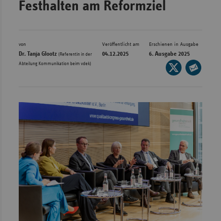
Festhalten am Reformziel
Bad
Württe
Bayern
von
Veröffentlicht am
Erschienen in Ausgabe
Berlin
Dr. Tanja Glootz
04.12.2025
6. Ausgabe 2025
(Referentin in der
Abteilung Kommunikation beim vdek)
Seite
Breme
auf
Seite
Hambu
X
per
Hessen
teilen
E-
Meckle
Mail
Vorpo
teilen
Nieder
Nordrh
Westfa
Rheinl
Pfal
Saarla