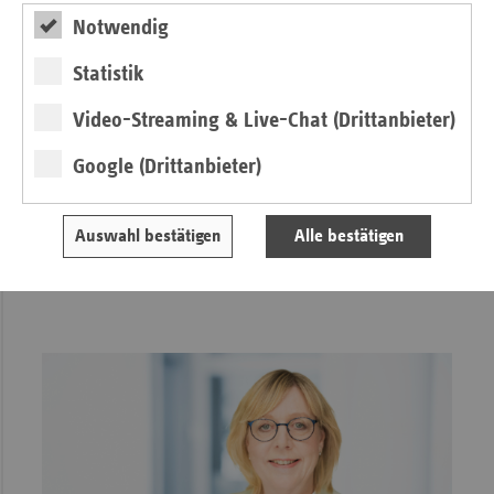
Notwendig
Statistik
Video-Streaming & Live-Chat (Drittanbieter)
Editorial
Google (Drittanbieter)
Zwischen Finanzdruck und Reformhoffnung
Auswahl bestätigen
Alle bestätigen
von Michaela Gottfried