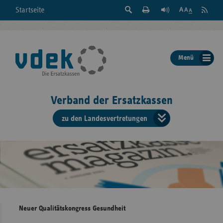
Suche
Seite
RSS
Startseite
Feed
einblenden
Drucken
abonni
Schrift
/
ausblenden
der
Menü
Seite
ändern
Verband der Ersatzkassen
zu den Landesvertretungen
Verband
der
Ersatzkass
vd
Bundes
Neuer Qualitätskongress Gesundheit