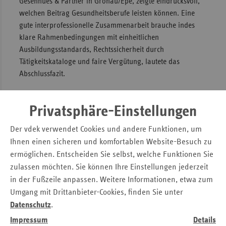
Gesenhues & Partner in Gronau/Epe, zeigte eindrucksvoll,
welchen Beitrag Gesundheitsberufe leisten können. Eine
gute interprofessionelle Zusammenarbeit brauche indes
klare Rahmenbedingungen mit einheitlichen
Ausbildungsstandards, Rechtssicherheit durch
Tätigkeitskataloge und faire Vergütung, lautete das
Abschlussfazit.
Privatsphäre-Einstellungen
Weitere Artikel aus
ersatzkasse
Der vdek verwendet Cookies und andere Funktionen, um
magazin.
(6. Ausgabe 2025)
Ihnen einen sicheren und komfortablen Website-Besuch zu
ermöglichen. Entscheiden Sie selbst, welche Funktionen Sie
zulassen möchten. Sie können Ihre Einstellungen jederzeit
in der Fußzeile anpassen. Weitere Informationen, etwa zum
Umgang mit Drittanbieter-Cookies, finden Sie unter
Datenschutz
.
Impressum
Details