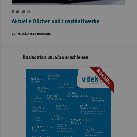
Bibliothek
Aktuelle Bücher und Loseblattwerke
von ersatzkasse magazin.
Seitennavigation
Seitenleiste
Basisdaten 2025/26 erschienen
mit
Broschüre
weiteren
Informationen