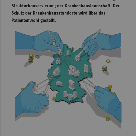
Strukturkonservierung der Krankenhauslandschaft. Der
Sachse
Schutz der Krankenhausstandorte wird über das
Sachse
Patientenwohl gestellt.
Anhal
Schles
Holst
Thürin