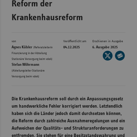
Reform der
Bad
Württe
Krankenhausreform
Bayern
Berlin
Breme
von
Veröffentlicht am
Erschienen in Ausgabe
Agnes Kübler
04.12.2025
6. Ausgabe 2025
(Referatsleiterin
Hambu
Finanzierung in der Abteilung
Seite
,
Stationäre Versorgung beim vdek)
auf
Hessen
Seite
Stefan Wöhrmann
X
per
(Abteilungsleiter Stationäre
Meckle
teilen
Versorgung beim vdek)
E-
Vorpo
Mail
Nieder
teilen
Die Krankenhausreform soll durch ein Anpassungsgesetz
Nordrh
um handwerkliche Fehler korrigiert werden. Letztendlich
Westfa
haben sich die Länder jedoch damit durchsetzen können,
Rheinl
die Reform durch zahlreiche Ausnahmeregelungen und ein
Pfal
Aufweichen der Qualitäts- und Strukturanforderungen zu
entfremden. Sie stehen für eine Besitzstandswahrung und
Saarla