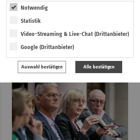
Einwurf
Notwendig
Nach dem Ampel-Aus: Reformbedarf im
Statistik
Gesundheitswesen und in der Pflege weiter
hoch
Video-Streaming & Live-Chat (Drittanbieter)
von Ulrike Elsner
Google (Drittanbieter)
Auswahl bestätigen
Alle bestätigen