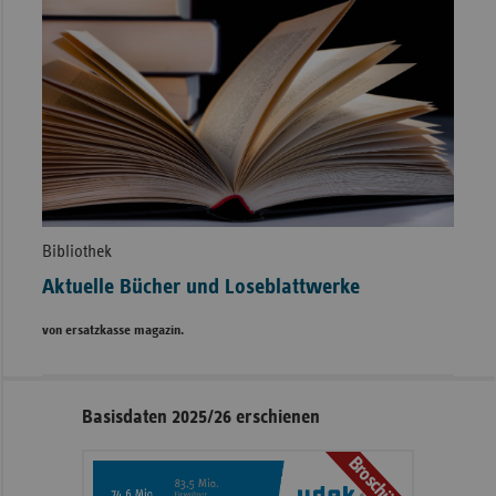
Bibliothek
Aktuelle Bücher und Loseblattwerke
von ersatzkasse magazin.
Seitennavigation
Seitenleiste
Basisdaten 2025/26 erschienen
mit
Broschüre
weiteren
Informationen