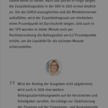
stabile Beine zu stellen. Nach fünf Jahren in Folge steigen
die Zusatzbeitragssätze in der GKV in 2025 erneut deutlich
Sachse
an. Um das Defizit auszugleichen und die Mindestreserven
Sachse
aufzufüllen, wird der Zusatzbeitragssatz um mindestens
Anhal
einen Prozentpunkt im Durchschnitt steigen. Und auch in
Schles
der SPV wurden in letzter Minute noch per
Holst
Rechtsverordnung die Beitragssätze um 0,2 Prozentpunkte
erhöht, um die Liquidität für die nächsten Monate
Thürin
sicherzustellen.
Wird der Anstieg der Ausgaben nicht abgebremst,
wird auch in 2026 eine weitere
Beitragssatzerhöhungswelle auf die Versicherten und
Arbeitgeber zurollen. Vorschläge zur Stabilisierung
der Finanzen auf der Einnahmen- und Ausgabenseite