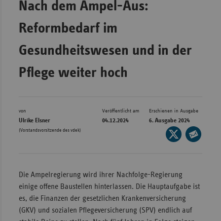
Nach dem Ampel-Aus:
Bad
Württe
Reformbedarf im
Bayern
Gesundheitswesen und in der
Berlin
Breme
Pflege weiter hoch
Hambu
Hessen
von
Veröffentlicht am
Erschienen in Ausgabe
Meckle
Ulrike Elsner
04.12.2024
6. Ausgabe 2024
Vorpo
(Vorstandsvorsitzende des vdek)
Seite
auf
Nieder
Seite
X
per
Nordrh
teilen
E-
Westfa
Die Ampelregierung wird ihrer Nachfolge-Regierung
Mail
einige offene Baustellen hinterlassen. Die Hauptaufgabe ist
Rheinl
teilen
es, die Finanzen der gesetzlichen Krankenversicherung
Pfal
(GKV) und sozialen Pflegeversicherung (SPV) endlich auf
Saarla