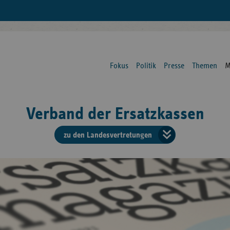
Fokus
Politik
Presse
Themen
M
Verband der Ersatzkassen
zu den Landesvertretungen
Verban
der
Ersatzk
vd
Bundes