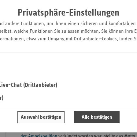
Pfal
Privatsphäre-Einstellungen
Saarla
nd andere Funktionen, um Ihnen einen sicheren und komfortablen
Sachse
elbst, welche Funktionen Sie zulassen möchten. Sie können Ihre Ei
Sachse
formationen, etwa zum Umgang mit Drittanbieter-Cookies, finden S
Anhal
Schles
Holst
Thürin
ive-Chat (Drittanbieter)
r)
Auswahl bestätigen
Alle bestätigen
Mit „Führung in stürmischen Zeiten“ war der 18. Nationale 
betitelt, der am 7. und 8. November in Berlin stattfand. Das
der Ampelkoalition
verkündet worden war, stellte das Motto 