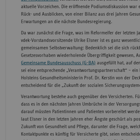
aktuelle Vorzeichen. Die eröffnende Podiumsdiskussion war 
Rück- und Ausblicken, von einer Bilanz aus drei Jahren Gesu
Erwartungen an die nächste Bundesregierung.
Da war zunächst die Frage, was im Reformeifer der letzten J
vdek-Vorstandsvorsitzende Ulrike Elsner ist es ganz wesentlic
gemeinsamen Selbstverwaltung: Bedenklich sei die sich rück
Gesetzesvorhaben wiederholende Übergriffigkeit gewesen, Au
Gemeinsame Bundesausschuss (G-BA)
ausgefüllt hat, auf de
sei eine entsprechende „Verantwortungspartnerschaft“ – ein 
Holsteins Gesundheitsministerin Prof. Dr. Kerstin von der Dec
entscheidend für die „Zukunft der sozialen Sicherungssystem
Verantwortung bestehe auch gegenüber den Versicherten. Fü
dass es in den nächsten Jahren Umbrüche in der Versorgung
darauf müssten Patientinnen und Patienten vorbereitet werde
laut Elsner in den letzten Jahren eher Ängste geschürt als po
Zukunft von Gesundheit und Pflege, darunter die Frage, welc
Kontaktpunkte es künftig für Versicherte gibt, seien entschei