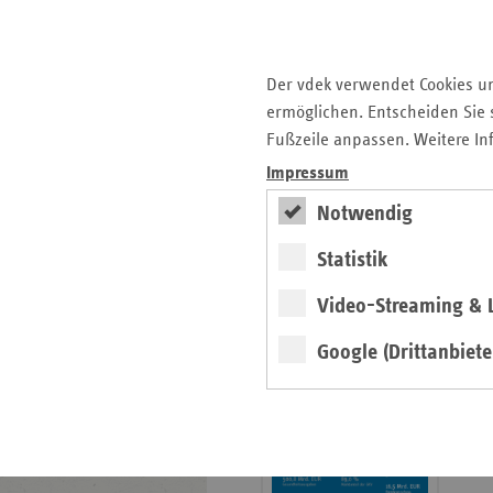
Krankenhauslandschaft
5. Ausgabe 2025: Zukunft
der Gesundheitskompetenz
Der vdek verwendet Cookies u
ermöglichen. Entscheiden Sie s
Archiv
Fußzeile anpassen. Weitere In
Jahresverzeichnisse
Impressum
Impressum Magazin
Notwendig
Statistik
Seitenleiste
Basisdaten 2025/26
Video-Streaming & L
mit
erschienen
weiteren
Google (Drittanbiete
Broschüre
Informationen