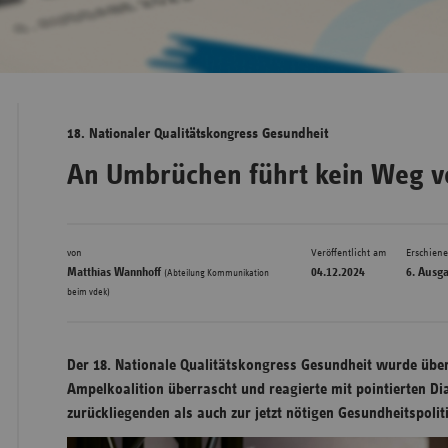
Bad
Württe
Bayern
18. Nationaler Qualitätskongress Gesundheit
Berlin
An Umbrüchen führt kein Weg v
Breme
Hambu
von
Veröffentlicht am
Erschien
Hessen
Matthias Wannhoff
04.12.2024
6. Ausg
(Abteilung Kommunikation
Meckle
beim vdek)
Vorpo
Nieder
Der 18. Nationale Qualitätskongress Gesundheit wurde übe
Nordrh
Ampelkoalition überrascht und reagierte mit pointierten D
Westfa
zurückliegenden als auch zur jetzt nötigen Gesundheitspolit
Rheinl