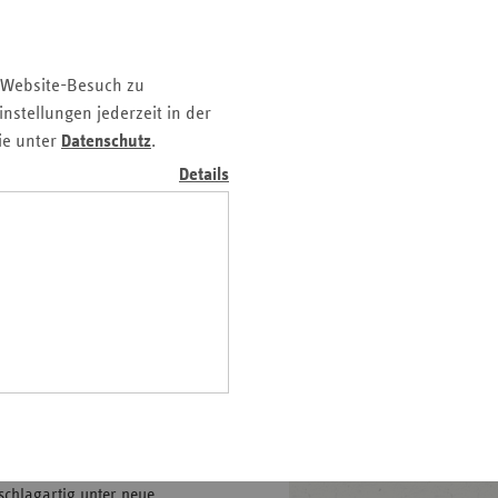
z
nd
 Website-Besuch zu
n
nstellungen jederzeit in der
n-
ie unter
Datenschutz
.
t
Details
wig-
ein
gen
Qualitätskongress Gesundheit
s just am Vorabend das
Ende
schlagartig unter neue,