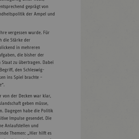
entsprechend geprägt von
ndheitspolitik der Ampel und
ahre vergessen wurde. Für
h die Stärke der
blickend in mehreren
fgaben, die bisher der
n Staat zu übertragen. Dabei
Begriff, den Schleswig-
ken ins Spiel brachte –
e“.
r von der Decken war klar,
slandschaft geben müsse,
n. Dagegen habe die Politik
sitive Impulse gesendet. Die
he Anlaufstellen und
dende Themen: „Hier hilft es