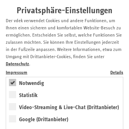
Mehr Transparenz
Privatsphäre-Einstellungen
Weiterhin setzen sich die Ersatzkassen für eine stärkere
Der vdek verwendet Cookies und andere Funktionen, um
Beteiligung der Selbstverwaltung im Zulassungsprozess
Ihnen einen sicheren und komfortablen Website-Besuch zu
der DiGA ein. Bislang sind Entscheidungen über
ermöglichen. Entscheiden Sie selbst, welche Funktionen Sie
Zulassungen und Streichungen von DiGA wenig
zulassen möchten. Sie können Ihre Einstellungen jederzeit
transparent, denn das Bundesinstitut für Arzneimittel und
in der Fußzeile anpassen. Weitere Informationen, etwa zum
Medizinprodukte (BfArM) entscheidet im Fast-Track-
Umgang mit Drittanbieter-Cookies, finden Sie unter
Verfahren im Alleingang, ob eine App in das Verzeichnis
Datenschutz
.
aufgenommen wird. Vier Jahre DiGA zeigen, dass diese
Impressum
Details
neue Art des Zulassungsverfahrens zwar den Vorteil einer
schnellen Zulassung mit sich bringt, die Qualität der
Notwendig
Zulassungen allerdings schwankt. Eine frühzeitige
Statistik
Einbindung der gemeinsamen Selbstverwaltung in den
Zulassungsprozess reduziert Unklarheiten aufseiten der
Video-Streaming & Live-Chat (Drittanbieter)
Krankenkassen und Leistungserbringenden und steigert
dadurch die Akzeptanz von DiGA. Die Einbindung sollte aus
Google (Drittanbieter)
Sicht der Ersatzkassen insbesondere für DiGA der