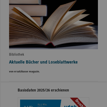
Bibliothek
Aktuelle Bücher und Loseblattwerke
von ersatzkasse magazin.
Seitennavigation
Seitenleiste
Basisdaten 2025/26 erschienen
mit
Broschüre
weiteren