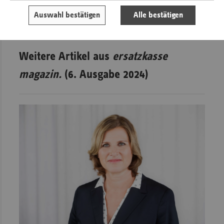
Risikoklassen IIb gelten, bei denen das Gefahrenpotenzial
höher ist.
Auswahl bestätigen
Alle bestätigen
Weitere Artikel aus
ersatzkasse
magazin.
(6. Ausgabe 2024)