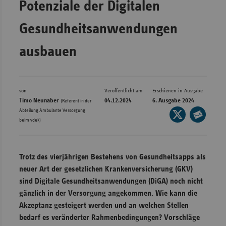
Potenziale der Digitalen
Bad
Württe
Gesundheitsanwendungen
Bayern
ausbauen
Berlin
Breme
Hambu
von
Veröffentlicht am
Erschienen in Ausgabe
Timo Neunaber
04.12.2024
6. Ausgabe 2024
Hessen
(Referent in der
Abteilung Ambulante Versorgung
Seite
Meckle
beim vdek)
auf
Seite
Vorpo
X
per
Nieder
teilen
E-
Trotz des vierjährigen Bestehens von Gesundheitsapps als
Mail
Nordrh
neuer Art der gesetzlichen Krankenversicherung (GKV)
teilen
Westfa
sind Digitale Gesundheitsanwendungen (DiGA) noch nicht
gänzlich in der Versorgung angekommen. Wie kann die
Rheinl
Akzeptanz gesteigert werden und an welchen Stellen
Pfal
bedarf es veränderter Rahmenbedingungen? Vorschläge
Saarla