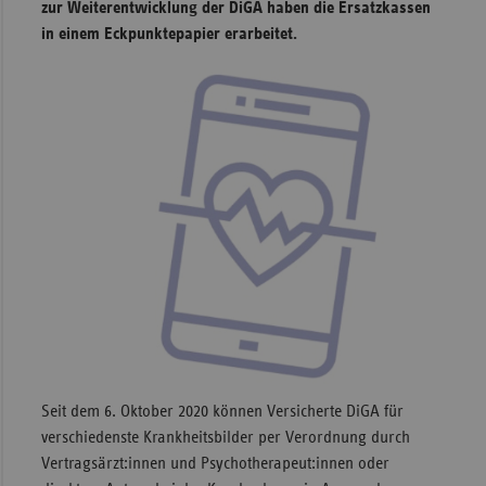
zur Weiterentwicklung der DiGA haben die Ersatzkassen
Sachse
in einem Eckpunktepapier erarbeitet.
Sachse
Anhal
Schles
Holst
Thürin
Seit dem 6. Oktober 2020 können Versicherte DiGA für
verschiedenste Krankheitsbilder per Verordnung durch
Vertragsärzt:innen und Psychotherapeut:innen oder