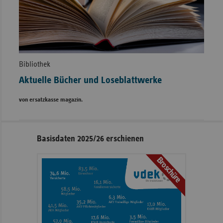
Bibliothek
Aktuelle Bücher und Loseblattwerke
von ersatzkasse magazin.
Seitennavigation
Seitenleiste
Basisdaten 2025/26 erschienen
mit
Broschüre
weiteren
Informationen