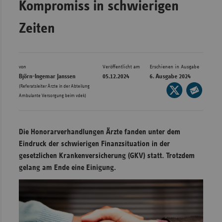
Kompromiss in schwierigen
Bad
Württe
Zeiten
Bayern
Berlin
Breme
von
Veröffentlicht am
Erschienen in Ausgabe
Björn-Ingemar Janssen
05.12.2024
6. Ausgabe 2024
Hambu
(Referatsleiter Ärzte in der Abteilung
Seite
Ambulante Versorgung beim vdek)
auf
Hessen
Seite
X
per
Meckle
teilen
E-
Vorpo
Die Honorarverhandlungen Ärzte fanden unter dem
Mail
Eindruck der schwierigen Finanzsituation in der
Nieder
teilen
gesetzlichen Krankenversicherung (GKV) statt. Trotzdem
Nordrh
gelang am Ende eine Einigung.
Westfa
Rheinl
Pfal
Saarla