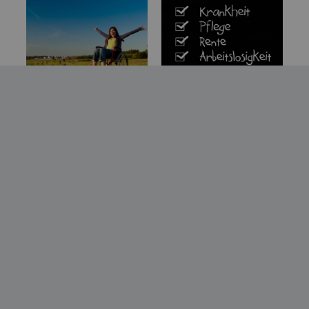
ICF – Internationale Klassifikation
Beitragsbemessungsgrenzen und
der Funktionsfähigkeit,
Beitragssätze 2026
Behinderung und Gesundheit
Heilmittelversorgung – Verträge
und Vergütungen