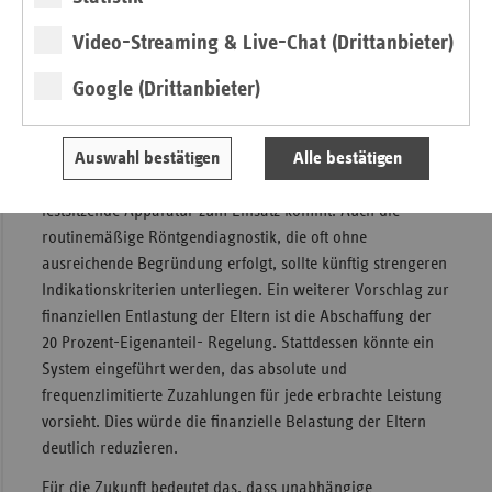
Krankenversicherung (GKV): „Die pauschale Vergütung
Video-Streaming & Live-Chat (Drittanbieter)
über 16 Quartale (vier Jahre) sollte abgeschafft und durch
eine ergebnisorientierte Vergütung ersetzt werden.“ Statt
Google (Drittanbieter)
der bisherigen Einzelleistungsvergütungen setzen sie auf
indikationsspezifische Pauschalvergütungen. Zudem
Auswahl bestätigen
Alle bestätigen
fordern sie klare diagnostische und therapeutische
Standards, die genau festlegen, wann eine lose oder eine
festsitzende Apparatur zum Einsatz kommt. Auch die
routinemäßige Röntgendiagnostik, die oft ohne
ausreichende Begründung erfolgt, sollte künftig strengeren
Indikationskriterien unterliegen. Ein weiterer Vorschlag zur
finanziellen Entlastung der Eltern ist die Abschaffung der
20 Prozent-Eigenanteil- Regelung. Stattdessen könnte ein
System eingeführt werden, das absolute und
frequenzlimitierte Zuzahlungen für jede erbrachte Leistung
vorsieht. Dies würde die finanzielle Belastung der Eltern
deutlich reduzieren.
Für die Zukunft bedeutet das, dass unabhängige