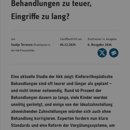
Behandlungen zu teuer,
Bad
Württe
Eingriffe zu lang?
Bayern
Berlin
Breme
von
Veröffentlicht am
Erschienen in Ausgabe
Sontje Terveen
04.12.2024
6. Ausgabe 2024
(Praktikantin in
Hambu
der hkk-Pressestelle)
Seite
auf
Hessen
Seite
X
per
Meckle
teilen
E-
Vorpo
Eine aktuelle Studie der hkk zeigt: Kieferorthopädische
Mail
Behandlungen sind oft teurer und länger als geplant –
Nieder
teilen
und nicht immer notwendig. Rund 40 Prozent der
Nordrh
Behandlungen dauern zu lange, viele Kinder werden
Westfa
unnötig geröntgt, und einige von der Idealzahnstellung
abweichenden Zahnstellungen würden sich auch ohne
Rheinl
Behandlung korrigieren. Experten fordern nun klare
Pfal
Standards und eine Reform der Vergütungssysteme, um
Saarla