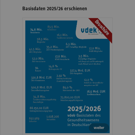
Seitennavigation
Seitenleiste
Basisdaten 2025/26 erschienen
mit
Broschüre
weiteren
Informationen
weiter